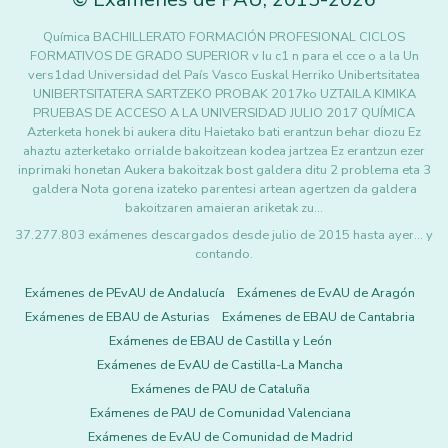
Química BACHILLERATO FORMACIÓN PROFESIONAL CICLOS
FORMATIVOS DE GRADO SUPERIOR v Iu c1 n para el cce o a la Un
vers1dad Universidad del País Vasco Euskal Herriko Unibertsitatea
UNIBERTSITATERA SARTZEKO PROBAK 2017ko UZTAILA KIMIKA
PRUEBAS DE ACCESO A LA UNIVERSIDAD JULIO 2017 QUÍMICA
Azterketa honek bi aukera ditu Haietako bati erantzun behar diozu Ez
ahaztu azterketako orrialde bakoitzean kodea jartzea Ez erantzun ezer
inprimaki honetan Aukera bakoitzak bost galdera ditu 2 problema eta 3
galdera Nota gorena izateko parentesi artean agertzen da galdera
bakoitzaren amaieran ariketak zu…
37.277.803 exámenes descargados desde julio de 2015 hasta ayer... y
contando.
Exámenes de PEvAU de Andalucía
Exámenes de EvAU de Aragón
Exámenes de EBAU de Asturias
Exámenes de EBAU de Cantabria
Exámenes de EBAU de Castilla y León
Exámenes de EvAU de Castilla-La Mancha
Exámenes de PAU de Cataluña
Exámenes de PAU de Comunidad Valenciana
Exámenes de EvAU de Comunidad de Madrid