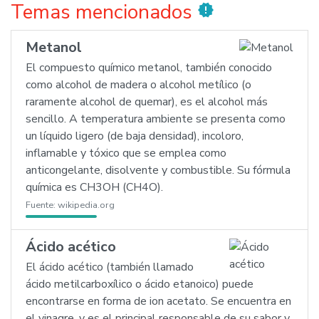
Temas mencionados
new_releases
Metanol
El compuesto químico metanol, también conocido
como alcohol de madera o alcohol metílico (o
raramente alcohol de quemar), es el alcohol más
sencillo. A temperatura ambiente se presenta como
un líquido ligero (de baja densidad), incoloro,
inflamable y tóxico que se emplea como
anticongelante, disolvente y combustible. Su fórmula
química es CH3OH (CH4O).
Fuente:
wikipedia.org
Ácido acético
El ácido acético (también llamado
ácido metilcarboxílico o ácido etanoico) puede
encontrarse en forma de ion acetato. Se encuentra en
el vinagre, y es el principal responsable de su sabor y