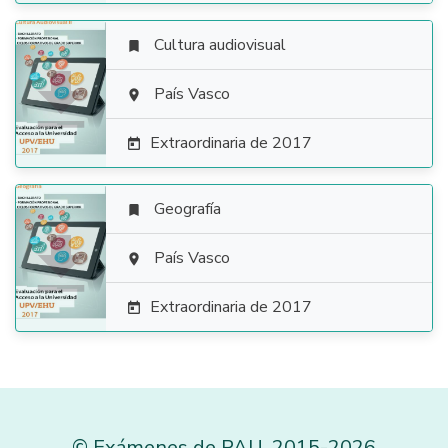
Cultura audiovisual


País Vasco

Extraordinaria de 2017

Geografía


País Vasco

Extraordinaria de 2017

©
Exámenes de PAU
,
2015
-2026