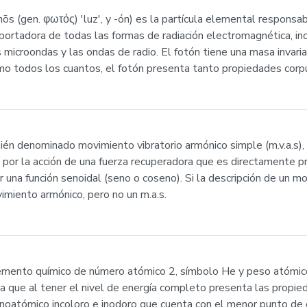
hōs (gen. φωτός) 'luz', y -ón) es la partícula elemental responsa
portadora de todas las formas de radiación electromagnética, inc
, las microondas y las ondas de radio. El fotón tiene una masa invari
omo todos los cuantos, el fotón presenta tanto propiedades corp
ién denominado movimiento vibratorio armónico simple (m.v.a.s),
do por la acción de una fuerza recuperadora que es directamente pr
 una función senoidal (seno o coseno). Si la descripción de un m
vimiento armónico, pero no un m.a.s.
 elemento químico de número atómico 2, símbolo He y peso atómi
a que al tener el nivel de energía completo presenta las propied
monoatómico incoloro e inodoro que cuenta con el menor punto de