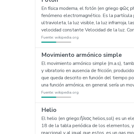
En física moderna, el fotón (en griego φῶς p
fenómeno electromagnético. Es la partícula 
ultravioleta, la luz visible, la luz infrarroja
velocidad constante Velocidad de la luz. C
Fuente:
wikipedia.org
Movimiento armónico simple
El movimiento armónico simple (m.a.s), tamb
y vibratorio en ausencia de fricción, produci
que queda descrito en función del tiempo por
una función armónica, en general sería un mo
Fuente:
wikipedia.org
Helio
El helio (en griego:ἥλιος helios,sol) es un
18 de la tabla periódica de los elementos, y
reacciona) y al igual que estos, es un gas 