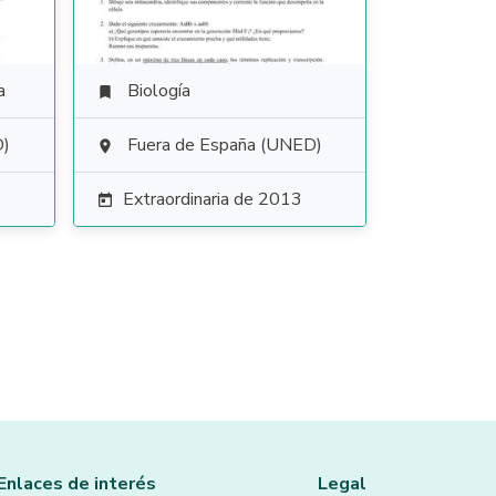
a
Biología

D)
Fuera de España (UNED)

Extraordinaria de 2013

Enlaces de interés
Legal