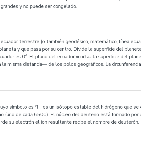
 grandes y no puede ser congelado.
o ecuador terrestre (o también geodésico, matemático, línea ecuat
planeta y que pasa por su centro. Divide la superficie del planeta
 ecuador es 0°. El plano del ecuador «corta» la superficie del plan
a misma distancia— de los polos geográficos. La circunferencia
cuyo símbolo es ²H, es un isótopo estable del hidrógeno que se 
 (uno de cada 6500). El núcleo del deuterio está formado por u
rde su electrón el ion resultante recibe el nombre de deuterón.