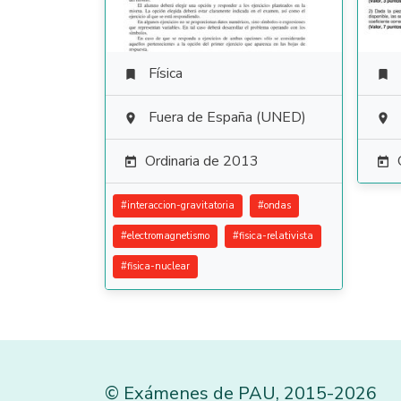
Física


Fuera de España (UNED)


Ordinaria de 2013


#
interaccion-gravitatoria
#
ondas
#
electromagnetismo
#
fisica-relativista
#
fisica-nuclear
©
Exámenes de PAU
,
2015
-2026