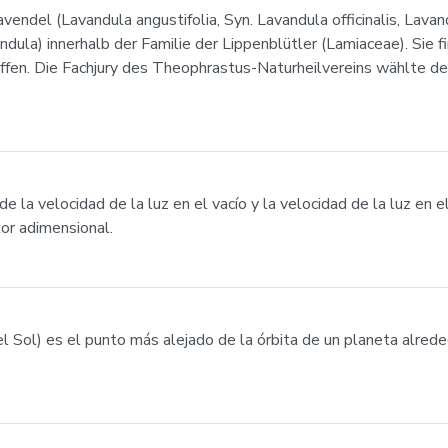
ndel (Lavandula angustifolia, Syn. Lavandula officinalis, Lavand
dula) innerhalb der Familie der Lippenblütler (Lamiaceae). Sie 
ffen. Die Fachjury des Theophrastus-Naturheilvereins wählte d
e la velocidad de la luz en el vacío y la velocidad de la luz en e
lor adimensional.
el Sol) es el punto más alejado de la órbita de un planeta alreded