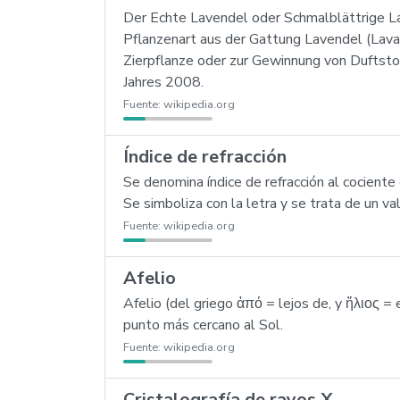
Der Echte Lavendel oder Schmalblättrige Lave
Pflanzenart aus der Gattung Lavendel (Lavan
Zierpflanze oder zur Gewinnung von Duftsto
Jahres 2008.
Fuente:
wikipedia.org
Índice de refracción
Se denomina índice de refracción al cociente d
Se simboliza con la letra y se trata de un va
Fuente:
wikipedia.org
Afelio
Afelio (del griego ἀπό = lejos de, y ἥλιος = 
punto más cercano al Sol.
Fuente:
wikipedia.org
Cristalografía de rayos X