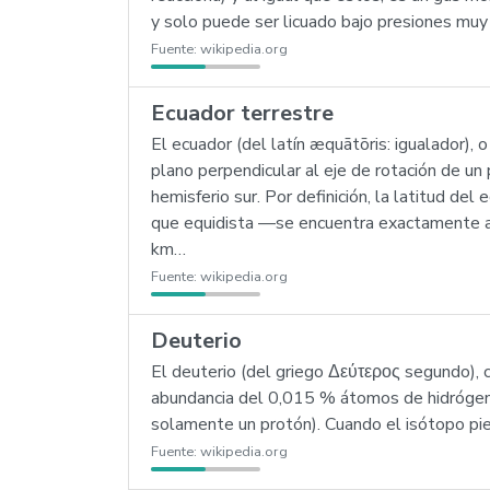
y solo puede ser licuado bajo presiones muy
Fuente:
wikipedia.org
Ecuador terrestre
El ecuador (del latín æquātōris: igualador), 
plano perpendicular al eje de rotación de un 
hemisferio sur. Por definición, la latitud del
que equidista —se encuentra exactamente a l
km…
Fuente:
wikipedia.org
Deuterio
El deuterio (del griego Δεύτερος segundo), 
abundancia del 0,015 % átomos de hidrógeno
solamente un protón). Cuando el isótopo pie
Fuente:
wikipedia.org