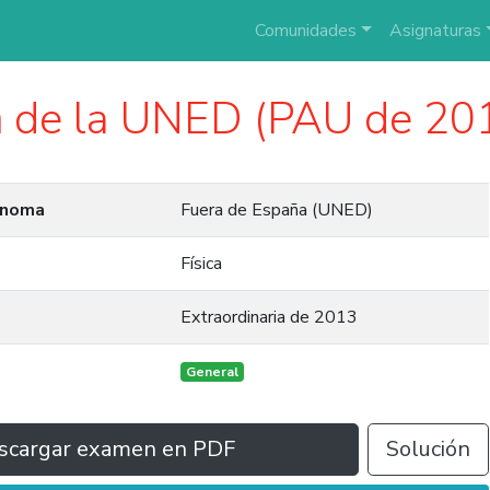
Comunidades
Asignaturas
a
de la UNED (PAU de 20
ónoma
Fuera de España (UNED)
Física
Extraordinaria de 2013
General
scargar examen en PDF
Solución