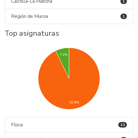
Castilla-La Mancha
1
Región de Murcia
1
Top asignaturas
7.1%
92.9%
Física
13