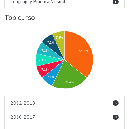
Lenguaje y Práctica Musical
1
Top curso
7.1%
7.1%
7.1%
35.7%
7.1%
7.1%
7.1%
21.4%
2012-2013
5
2016-2017
3