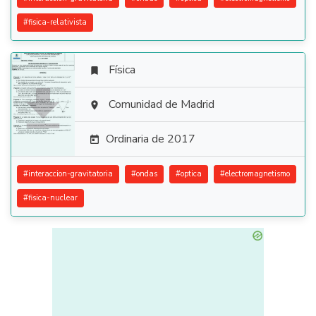
#
fisica-relativista
Física


Comunidad de Madrid

Ordinaria de 2017

#
interaccion-gravitatoria
#
ondas
#
optica
#
electromagnetismo
#
fisica-nuclear