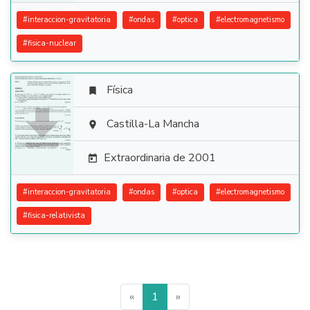
#
interaccion-gravitatoria
#
ondas
#
optica
#
electromagnetismo
#
fisica-nuclear
Física


Castilla-La Mancha

Extraordinaria de 2001

#
interaccion-gravitatoria
#
ondas
#
optica
#
electromagnetismo
#
fisica-relativista
«
1
»