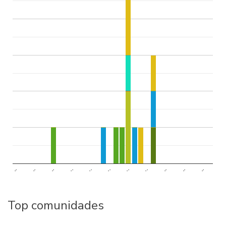
..
..
..
..
..
..
..
..
..
..
..
Top comunidades