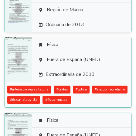

Región de Murcia

Ordinaria de 2013

Física


Fuera de España (UNED)

Extraordinaria de 2013

#
interaccion-gravitatoria
#
ondas
#
optica
#
electromagnetismo
#
fisica-relativista
#
fisica-nuclear
Física

Fuera de España (UNED)
