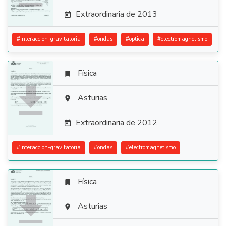
Extraordinaria de 2013

#
interaccion-gravitatoria
#
ondas
#
optica
#
electromagnetismo
Física


Asturias

Extraordinaria de 2012

#
interaccion-gravitatoria
#
ondas
#
electromagnetismo
Física


Asturias
