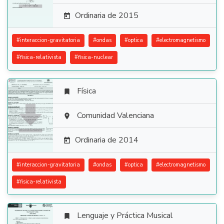
Ordinaria de 2015

#
interaccion-gravitatoria
#
ondas
#
optica
#
electromagnetismo
#
fisica-relativista
#
fisica-nuclear
Física


Comunidad Valenciana

Ordinaria de 2014

#
interaccion-gravitatoria
#
ondas
#
optica
#
electromagnetismo
#
fisica-relativista
Lenguaje y Práctica Musical
