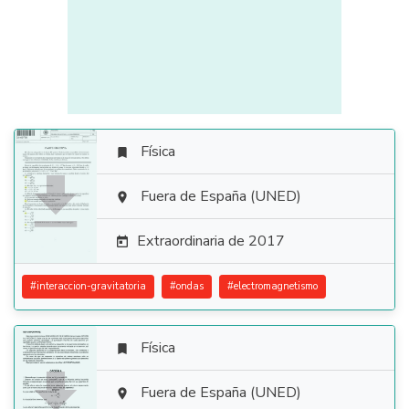
Física


Fuera de España (UNED)

Extraordinaria de 2017

#
interaccion-gravitatoria
#
ondas
#
electromagnetismo
Física


Fuera de España (UNED)
