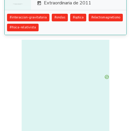
Extraordinaria de 2011

#
interaccion-gravitatoria
#
ondas
#
optica
#
electromagnetismo
#
fisica-relativista