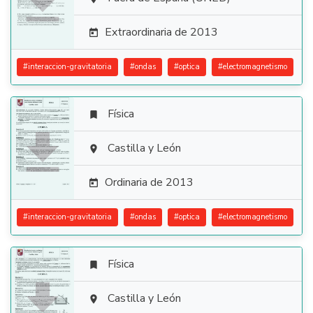

Extraordinaria de 2013

#
interaccion-gravitatoria
#
ondas
#
optica
#
electromagnetismo
Física


Castilla y León

Ordinaria de 2013

#
interaccion-gravitatoria
#
ondas
#
optica
#
electromagnetismo
Física


Castilla y León
