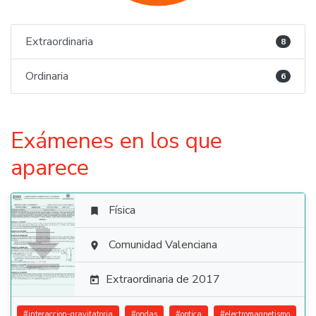
Extraordinaria
8
Ordinaria
6
Exámenes en los que
aparece
Física


Comunidad Valenciana

Extraordinaria de 2017

#
interaccion-gravitatoria
#
ondas
#
optica
#
electromagnetismo