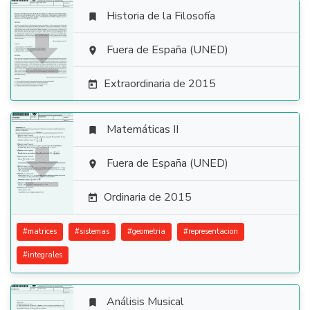
Historia de la Filosofía


Fuera de España (UNED)

Extraordinaria de 2015

Matemáticas II


Fuera de España (UNED)

Ordinaria de 2015

#
matrices
#
sistemas
#
geometria
#
representacion
#
integrales
Análisis Musical
