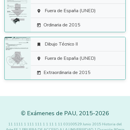

Fuera de España (UNED)

Ordinaria de 2015

Dibujo Técnico II


Fuera de España (UNED)

Extraordinaria de 2015

©
Exámenes de PAU
,
2015
-2026
11 1111 1 111 111 1 1 11 1 11 03100529 Junio 2015 Historia del
Arte FE 1 PRUEBA DE ACCESO A LA UNIVERSIDAD 1 Duración 90min