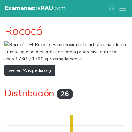
Examenes
de
PAU
.com
history
Rococó
El Rococó es un movimiento artístico nacido en
Francia, que se desarrolla de forma progresiva entre los
años 1730 y 1760 aproximadamente.
Ver en Wikipedia.org
Distribución
26