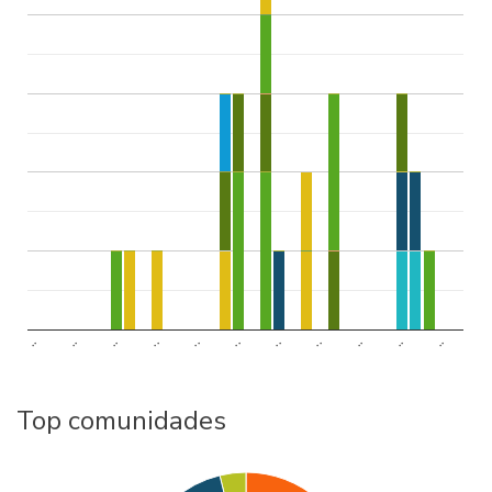
..
..
..
..
..
..
..
..
..
..
..
Top comunidades