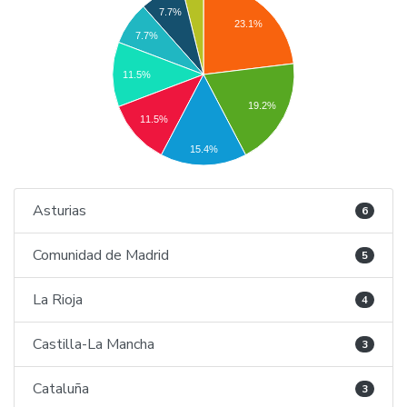
7.7%
23.1%
7.7%
11.5%
19.2%
11.5%
15.4%
Asturias
6
Comunidad de Madrid
5
La Rioja
4
Castilla-La Mancha
3
Cataluña
3