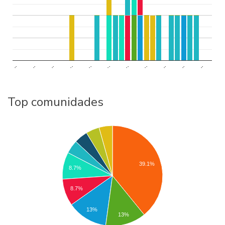
..
..
..
..
..
..
..
..
..
..
..
Top comunidades
39.1%
8.7%
8.7%
13%
13%