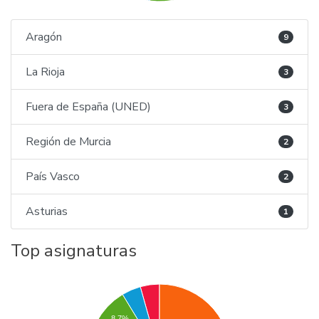
Aragón
9
La Rioja
3
Fuera de España (UNED)
3
Región de Murcia
2
País Vasco
2
Asturias
1
Top asignaturas
8.7%