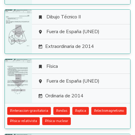
Dibujo Técnico II


Fuera de España (UNED)

Extraordinaria de 2014

Física


Fuera de España (UNED)

Ordinaria de 2014

#
interaccion-gravitatoria
#
ondas
#
optica
#
electromagnetismo
#
fisica-relativista
#
fisica-nuclear