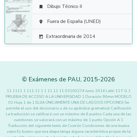
Dibujo Técnico II


Fuera de España (UNED)

Extraordinaria de 2014

©
Exámenes de PAU
,
2015
-2026
11 1111 1 111 11 1 1 11 11 11 03100274 Junio 2014 Latín 11 F G 1
PRUEBA DE ACCESO A LA UNIVERSIDAD 1 Duración 90min MODELO
01 Hoja 1 de 1 ELIJA ÚNICAMENTE UNA DE LAS DOS OPCIONES Se
permite el uso del diccionario y de su apéndice gramatical Calificación
La traducción se calificará con un máximo de 6 puntos Cada una de las
cuestiones se valorará con un máximo de 1 punto Opción A 1
Traducción del siguiente texto de Cicerón Condiciones de una buena
vejez Es bueno que esa etapa tenga alguna característica propia de la