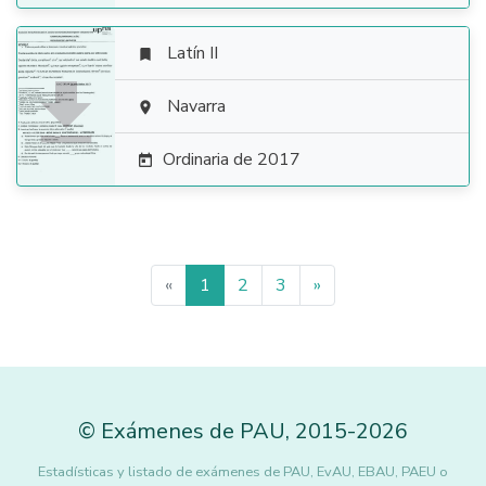
Latín II


Navarra

Ordinaria de 2017

«
1
2
3
»
©
Exámenes de PAU
,
2015
-2026
Estadísticas y listado de exámenes de PAU, EvAU, EBAU, PAEU o