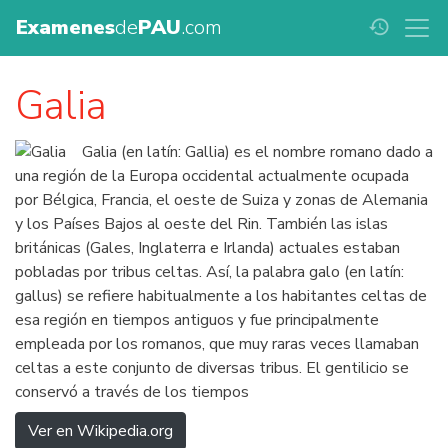
Examenes
de
PAU
.com
history
Galia
Galia (en latín: Gallia) es el nombre romano dado a
una región de la Europa occidental actualmente ocupada
por Bélgica, Francia, el oeste de Suiza y zonas de Alemania
y los Países Bajos al oeste del Rin. También las islas
británicas (Gales, Inglaterra e Irlanda) actuales estaban
pobladas por tribus celtas. Así, la palabra galo (en latín:
gallus) se refiere habitualmente a los habitantes celtas de
esa región en tiempos antiguos y fue principalmente
empleada por los romanos, que muy raras veces llamaban
celtas a este conjunto de diversas tribus. El gentilicio se
conservó a través de los tiempos
Ver en Wikipedia.org