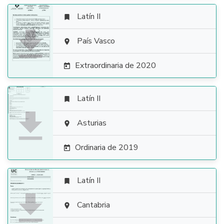
Latín II


País Vasco

Extraordinaria de 2020

Latín II


Asturias

Ordinaria de 2019

Latín II


Cantabria
