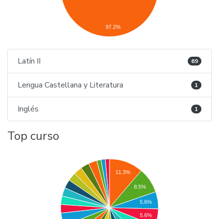
97.2%
Latín II
69
Lengua Castellana y Literatura
1
Inglés
1
Top curso
11.3%
8.5%
5.6%
5.6%