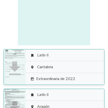
Latín II


Cantabria

Extraordinaria de 2022

Latín II

Aragón
