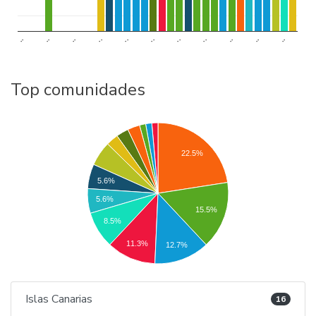
..
..
..
..
..
..
..
..
..
..
..
Top comunidades
22.5%
5.6%
5.6%
15.5%
8.5%
11.3%
12.7%
Islas Canarias
16