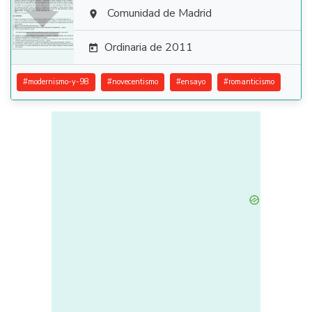

Comunidad de Madrid

Ordinaria de 2011

#
modernismo-y-98
#
novecentismo
#
ensayo
#
romanticismo