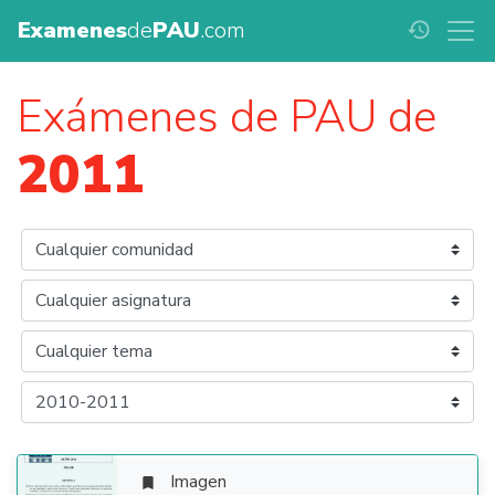
Examenes
de
PAU
.com
history
Exámenes de PAU de
2011
Imagen
