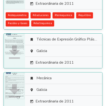
Extraordinaria de 2011

#
estequiometria
#
disoluciones
#
termoquimica
#
equilibrio
#
acidos-y-bases
#
electroquimica
Técnicas de Expresión Gráfico Plástica


Galicia

Extraordinaria de 2011

Mecánica


Galicia

Extraordinaria de 2011
