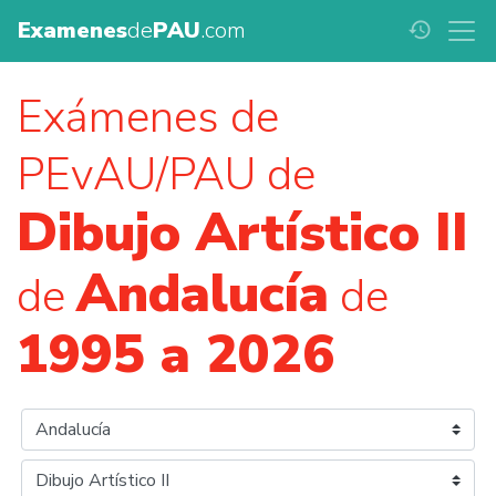
Examenes
de
PAU
.com
history
Exámenes de
PEvAU/PAU de
Dibujo Artístico II
Andalucía
de
de
1995 a 2026