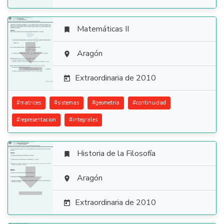
Matemáticas II


Aragón

Extraordinaria de 2010

#
matrices
#
sistemas
#
geometria
#
continuidad
#
representacion
#
integrales
Historia de la Filosofía


Aragón

Extraordinaria de 2010
