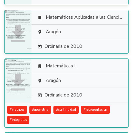
Matemáticas Aplicadas a las Ciencias Sociales


Aragón

Ordinaria de 2010

Matemáticas II


Aragón

Ordinaria de 2010

#
matrices
#
geometria
#
continuidad
#
representacion
#
integrales