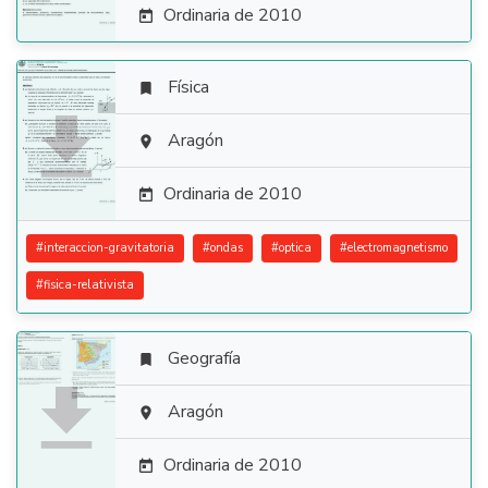
Ordinaria de 2010

Física


Aragón

Ordinaria de 2010

#
interaccion-gravitatoria
#
ondas
#
optica
#
electromagnetismo
#
fisica-relativista
Geografía


Aragón

Ordinaria de 2010
