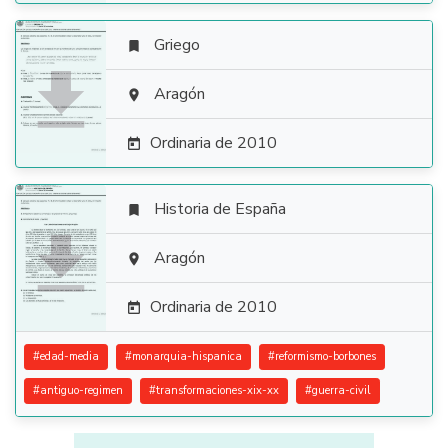
Griego


Aragón

Ordinaria de 2010

Historia de España


Aragón

Ordinaria de 2010

#
edad-media
#
monarquia-hispanica
#
reformismo-borbones
#
antiguo-regimen
#
transformaciones-xix-xx
#
guerra-civil