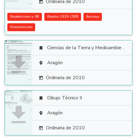
Ordinaria de 2010

#
modernismo-y-98
#
teatro-1939-1999
#
ensayo
#
romanticismo
Ciencias de la Tierra y Medioambientales


Aragón

Ordinaria de 2010

Dibujo Técnico II


Aragón

Ordinaria de 2010
