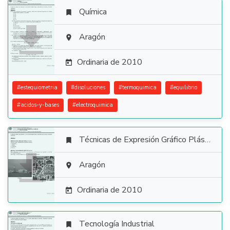
Química


Aragón

Ordinaria de 2010

#
estequiometria
#
disoluciones
#
termoquimica
#
equilibrio
#
acidos-y-bases
#
electroquimica
Técnicas de Expresión Gráfico Plástica


Aragón

Ordinaria de 2010

Tecnología Industrial
