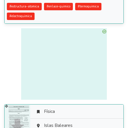
#
estructura-atomica
#
enlace-quimico
#
termoquimica
#
electroquimica
Física


Islas Baleares
