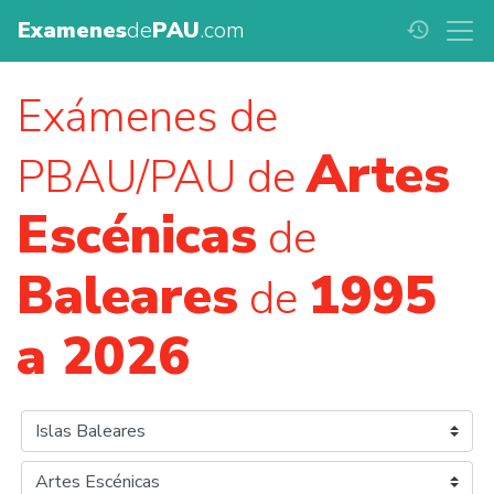
Examenes
de
PAU
.com
history
Exámenes de
Artes
PBAU/PAU de
Escénicas
de
Baleares
1995
de
a 2026