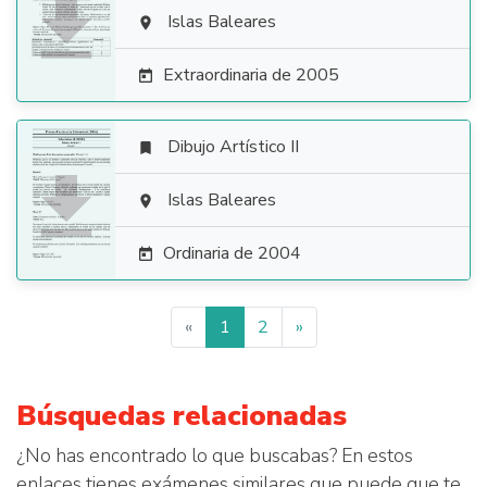

Islas Baleares

Extraordinaria de 2005

Dibujo Artístico II


Islas Baleares

Ordinaria de 2004

«
1
2
»
Búsquedas relacionadas
¿No has encontrado lo que buscabas? En estos
enlaces tienes exámenes similares que puede que te