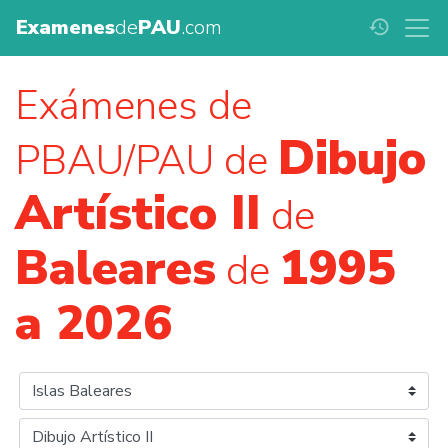
Examenes
de
PAU
.com
history
Exámenes de
Dibujo
PBAU/PAU de
Artístico II
de
Baleares
1995
de
a 2026