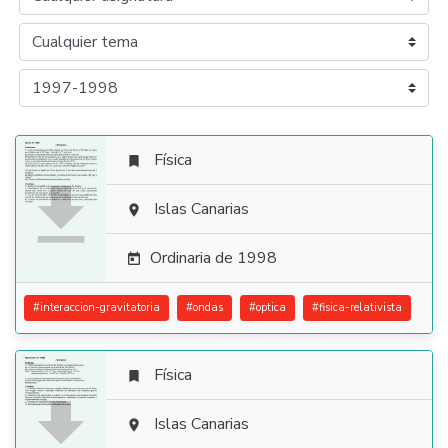
Física


Islas Canarias

Ordinaria de 1998

#
interaccion-gravitatoria
#
ondas
#
optica
#
fisica-relativista
Física


Islas Canarias
