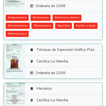
Ordinaria de 2008

#
estequiometria
#
disoluciones
#
estructura-atomica
#
enlace-quimico
#
termoquimica
#
equilibrio
#
acidos-y-bases
#
electroquimica
Técnicas de Expresión Gráfico Plástica


Castilla-La Mancha

Ordinaria de 2008

Mecánica


Castilla-La Mancha
