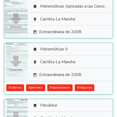
Matemáticas Aplicadas a las Ciencias Sociales


Castilla-La Mancha

Extraordinaria de 2008

Matemáticas II


Castilla-La Mancha

Extraordinaria de 2008

#
sistemas
#
geometria
#
representacion
#
integrales
Mecánica
