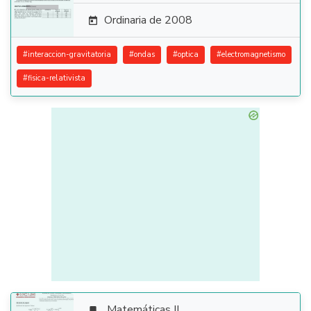
Ordinaria de 2008

#
interaccion-gravitatoria
#
ondas
#
optica
#
electromagnetismo
#
fisica-relativista
Matemáticas II
