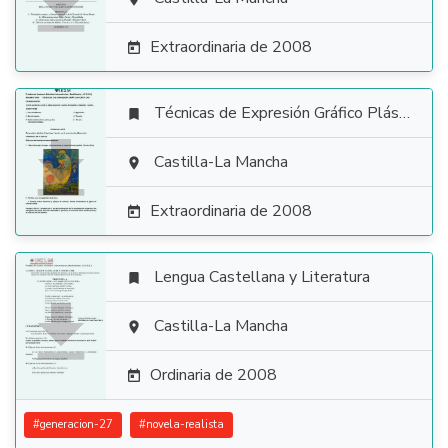

Extraordinaria de 2008

Técnicas de Expresión Gráfico Plástica


Castilla-La Mancha

Extraordinaria de 2008

Lengua Castellana y Literatura


Castilla-La Mancha

Ordinaria de 2008

#
generacion-27
#
novela-realista