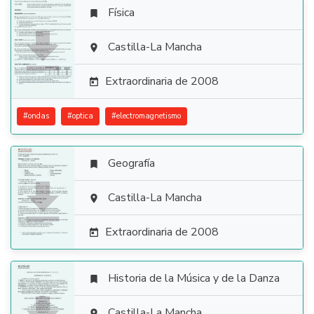
Física


Castilla-La Mancha

Extraordinaria de 2008

#
ondas
#
optica
#
electromagnetismo
Geografía


Castilla-La Mancha

Extraordinaria de 2008

Historia de la Música y de la Danza

Castilla-La Mancha
