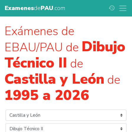
Examenes
de
PAU
.com
history
Exámenes de
Dibujo
EBAU/PAU de
Técnico II
de
Castilla y León
de
1995 a 2026