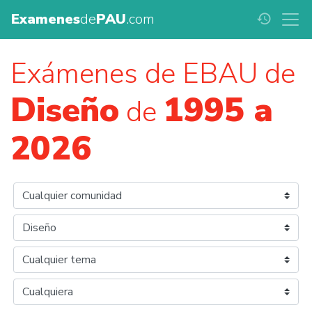
Examenes
de
PAU
.com
history
Exámenes de EBAU de
Diseño
1995 a
de
2026