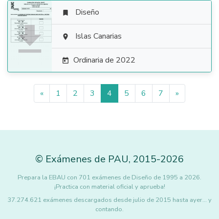
Diseño


Islas Canarias

Ordinaria de 2022

«
1
2
3
4
5
6
7
»
©
Exámenes de PAU
,
2015
-2026
Prepara la EBAU con 701 exámenes de Diseño de 1995 a 2026.
¡Practica con material oficial y aprueba!
37.274.621 exámenes descargados desde julio de 2015 hasta ayer... y
contando.