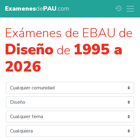
Examenes
de
PAU
.com
history
Exámenes de EBAU de
Diseño
1995 a
de
2026