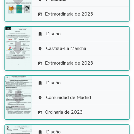

Extraordinaria de 2023

Diseño


Castilla-La Mancha

Extraordinaria de 2023

Diseño


Comunidad de Madrid

Ordinaria de 2023

Diseño
