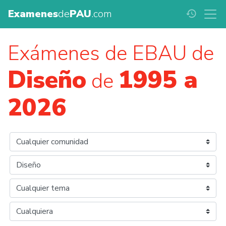
Examenes
de
PAU
.com
history
Exámenes de EBAU de
Diseño
1995 a
de
2026