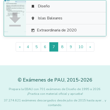
Diseño


Islas Baleares

Extraordinaria de 2020

«
4
5
6
7
8
9
10
»
©
Exámenes de PAU
,
2015
-2026
Prepara la EBAU con 701 exámenes de Diseño de 1995 a 2026.
¡Practica con material oficial y aprueba!
37.274.621 exámenes descargados desde julio de 2015 hasta ayer... y
contando.