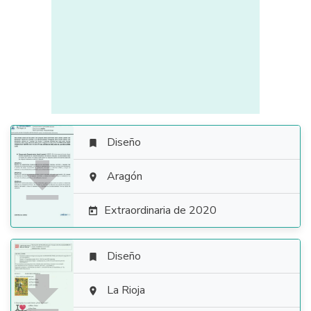
Diseño


Aragón

Extraordinaria de 2020

Diseño


La Rioja
