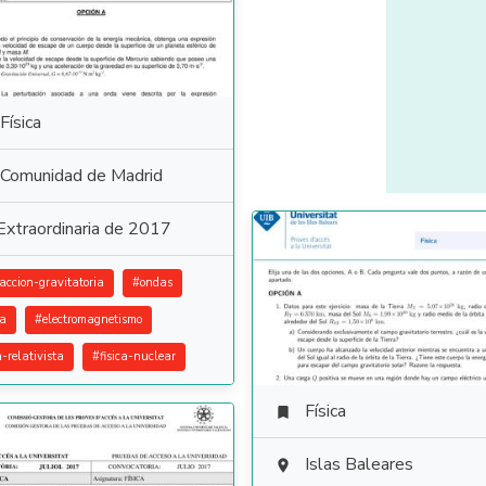
Física
Comunidad de Madrid
Extraordinaria de 2017
raccion-gravitatoria
#
ondas
ca
#
electromagnetismo
a-relativista
#
fisica-nuclear
Física

Islas Baleares
