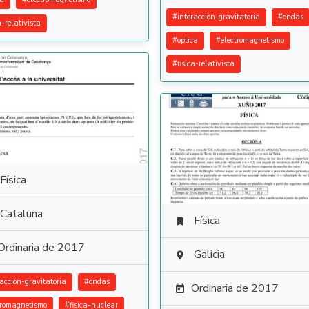
#
interaccion-gravitatoria
#
ondas
a-relativista
#
optica
#
electromagnetismo
#
fisica-relativista
Física
Cataluña
Física

Ordinaria de 2017
Galicia

raccion-gravitatoria
#
ondas
Ordinaria de 2017

tromagnetismo
#
fisica-nuclear