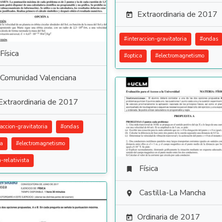
Extraordinaria de 2017

#
interaccion-gravitatoria
#
ondas
Física
#
optica
#
electromagnetismo
Comunidad Valenciana
Extraordinaria de 2017
raccion-gravitatoria
#
ondas
ca
#
electromagnetismo
a-relativista
Física

Castilla-La Mancha

Ordinaria de 2017
