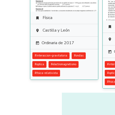
Física


Castilla y León


Ordinaria de 2017


#
interaccion-gravitatoria
#
ondas
#
optica
#
electromagnetismo
#
inte
#
fisica-relativista
#
opti
#
fisic