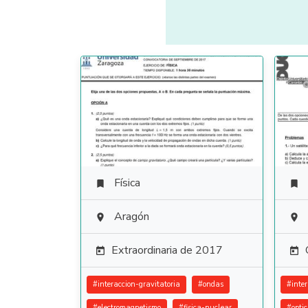
Física


Aragón


Extraordinaria de 2017


#
interaccion-gravitatoria
#
ondas
#
inte
#
electromagnetismo
#
fisica-nuclear
#
opti