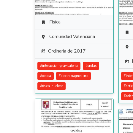
Física


Comunidad Valenciana


Ordinaria de 2017


#
interaccion-gravitatoria
#
ondas
#
optica
#
electromagnetismo
#
inte
#
fisica-nuclear
#
opti
#
fisic