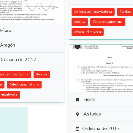
#
interaccion-gravitatoria
#
ondas
#
optica
#
electromagnetismo
Física
#
fisica-relativista
Aragón
Ordinaria de 2017
raccion-gravitatoria
#
ondas
ca
#
electromagnetismo
a-relativista
Física

Asturias

Ordinaria de 2017
