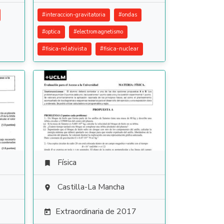
#
interaccion-gravitatoria
#
ondas
#
optica
#
electromagnetismo
#
fisica-relativista
#
fisica-nuclear
Física

Castilla-La Mancha

Extraordinaria de 2017
