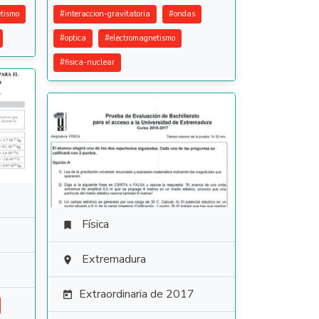
tismo
#
interaccion-gravitatoria
#
ondas
#
optica
#
electromagnetismo
#
fisica-nuclear
Física

Extremadura

Extraordinaria de 2017
