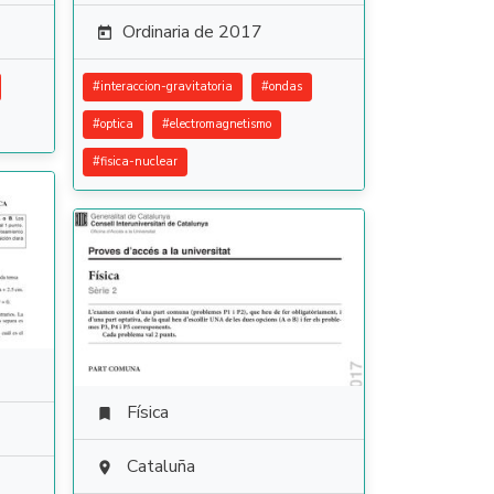
Ordinaria de 2017

#
interaccion-gravitatoria
#
ondas
#
optica
#
electromagnetismo
#
fisica-nuclear
Física

Cataluña
