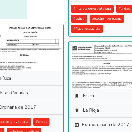
#
interaccion-gravitatoria
#
ondas
#
optica
#
electromagnetismo
#
fisica-relativista
Física
Islas Canarias
Física

Ordinaria de 2017
La Rioja

raccion-gravitatoria
#
ondas
Extraordinaria de 2017

ca
#
electromagnetismo