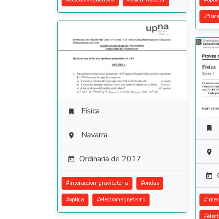
#
fisic
Física


Navarra


Ordinaria de 2017


#
interaccion-gravitatoria
#
ondas
#
optica
#
electromagnetismo
#
inte
#
elec