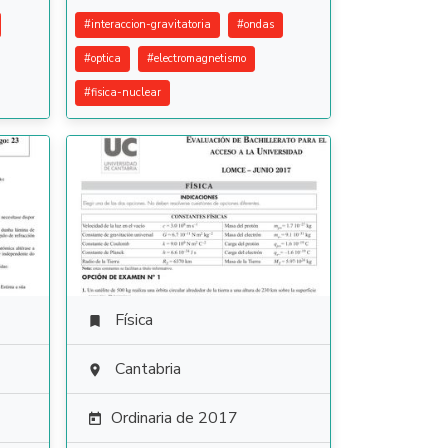
#
interaccion-gravitatoria
#
ondas
#
optica
#
electromagnetismo
#
fisica-nuclear
Física

Cantabria

Ordinaria de 2017
