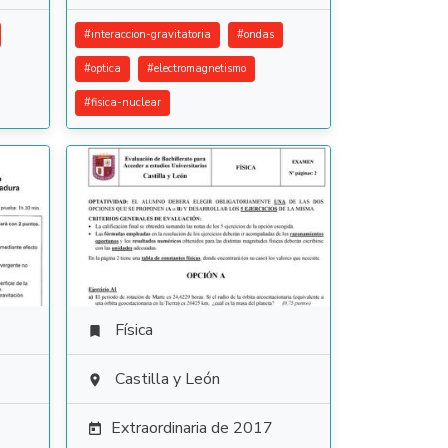
#
interaccion-gravitatoria
#
ondas
#
optica
#
electromagnetismo
#
fisica-nuclear
Física

Castilla y León

Extraordinaria de 2017
