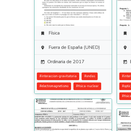
Física


Fuera de España (UNED)


Ordinaria de 2017


#
interaccion-gravitatoria
#
ondas
#
inte
#
electromagnetismo
#
fisica-nuclear
#
opti
#
fisic