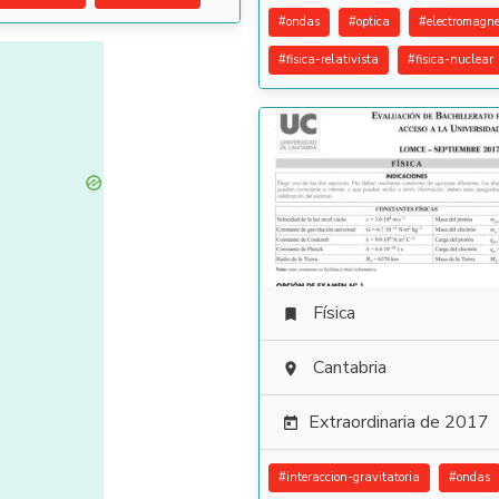
#
ondas
#
optica
#
electromagne
#
fisica-relativista
#
fisica-nuclear
Física

Cantabria

Extraordinaria de 2017

#
interaccion-gravitatoria
#
ondas