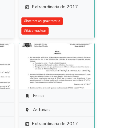
Extraordinaria de 2017

#
interaccion-gravitatoria
#
fisica-nuclear
Física

Asturias

Extraordinaria de 2017
