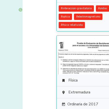
#
interaccion-gravitatoria
#
ondas
#
optica
#
electromagnetismo
#
fisica-relativista
Física

Extremadura

Ordinaria de 2017
