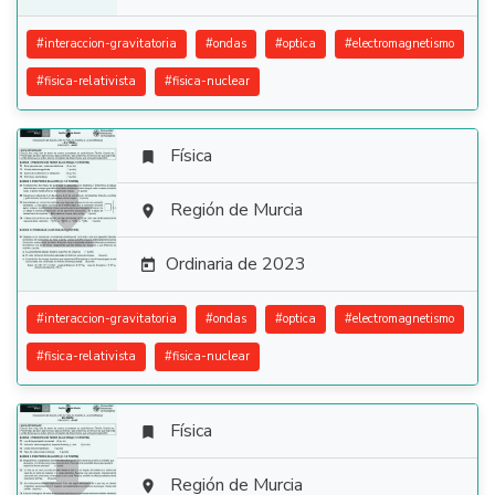
#
interaccion-gravitatoria
#
ondas
#
optica
#
electromagnetismo
#
fisica-relativista
#
fisica-nuclear
Física


Región de Murcia

Ordinaria de 2023

#
interaccion-gravitatoria
#
ondas
#
optica
#
electromagnetismo
#
fisica-relativista
#
fisica-nuclear
Física


Región de Murcia
