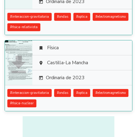
Ordinaria de 2023

#
interaccion-gravitatoria
#
ondas
#
optica
#
electromagnetismo
#
fisica-relativista
Física


Castilla-La Mancha

Ordinaria de 2023

#
interaccion-gravitatoria
#
ondas
#
optica
#
electromagnetismo
#
fisica-nuclear