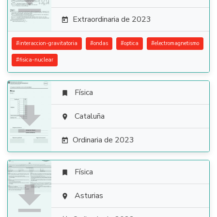
Extraordinaria de 2023

#
interaccion-gravitatoria
#
ondas
#
optica
#
electromagnetismo
#
fisica-nuclear
Física


Cataluña

Ordinaria de 2023

Física


Asturias
