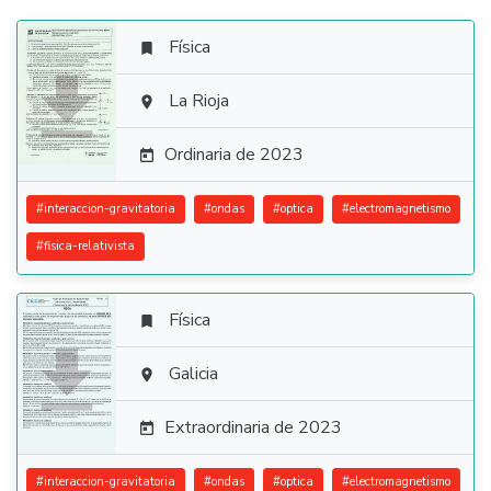
Física


La Rioja

Ordinaria de 2023

#
interaccion-gravitatoria
#
ondas
#
optica
#
electromagnetismo
#
fisica-relativista
Física


Galicia

Extraordinaria de 2023

#
interaccion-gravitatoria
#
ondas
#
optica
#
electromagnetismo