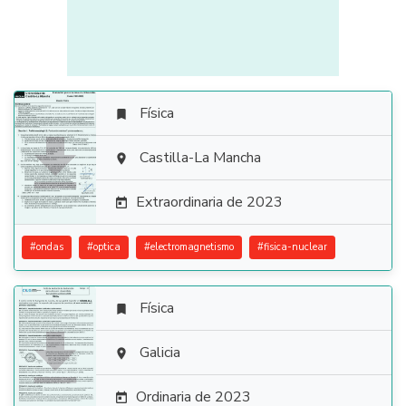
Física


Castilla-La Mancha

Extraordinaria de 2023

#
ondas
#
optica
#
electromagnetismo
#
fisica-nuclear
Física


Galicia

Ordinaria de 2023
