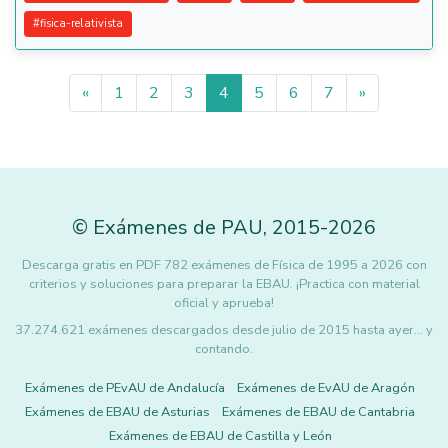
#
fisica-relativista
«
1
2
3
4
5
6
7
»
©
Exámenes de PAU
,
2015
-2026
Descarga gratis en PDF 782 exámenes de Física de 1995 a 2026 con
criterios y soluciones para preparar la EBAU. ¡Practica con material
oficial y aprueba!
37.274.621 exámenes descargados desde julio de 2015 hasta ayer... y
contando.
Exámenes de PEvAU de Andalucía
Exámenes de EvAU de Aragón
Exámenes de EBAU de Asturias
Exámenes de EBAU de Cantabria
Exámenes de EBAU de Castilla y León