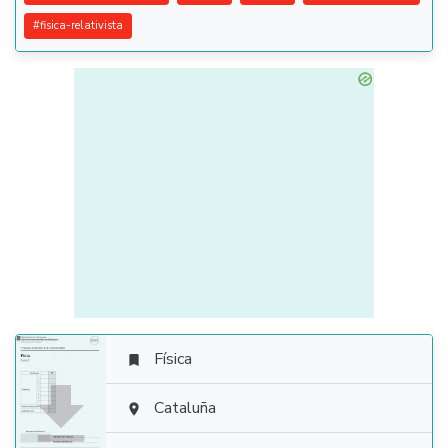
#
fisica-relativista
Física


Cataluña
