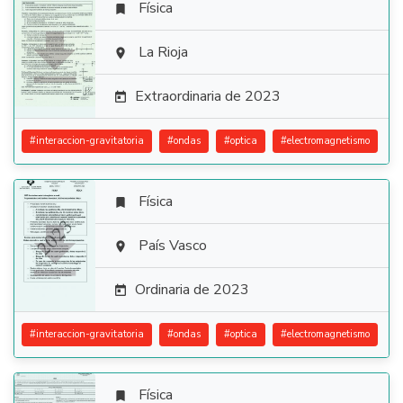
Física


La Rioja

Extraordinaria de 2023

#
interaccion-gravitatoria
#
ondas
#
optica
#
electromagnetismo
Física


País Vasco

Ordinaria de 2023

#
interaccion-gravitatoria
#
ondas
#
optica
#
electromagnetismo
Física
