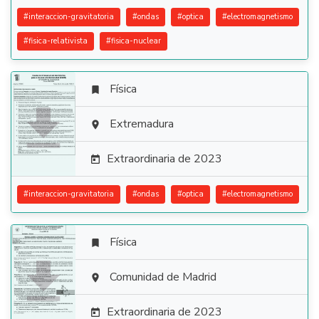
#
interaccion-gravitatoria
#
ondas
#
optica
#
electromagnetismo
#
fisica-relativista
#
fisica-nuclear
Física


Extremadura

Extraordinaria de 2023

#
interaccion-gravitatoria
#
ondas
#
optica
#
electromagnetismo
Física


Comunidad de Madrid

Extraordinaria de 2023
