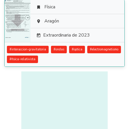
Física


Aragón

Extraordinaria de 2023

#
interaccion-gravitatoria
#
ondas
#
optica
#
electromagnetismo
#
fisica-relativista