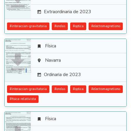
Extraordinaria de 2023

#
interaccion-gravitatoria
#
ondas
#
optica
#
electromagnetismo
Física


Navarra

Ordinaria de 2023

#
interaccion-gravitatoria
#
ondas
#
optica
#
electromagnetismo
#
fisica-relativista
Física
