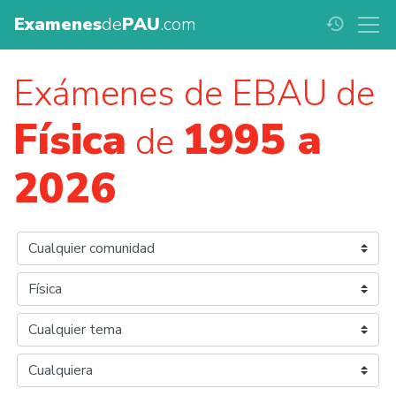
Examenes
de
PAU
.com
history
Exámenes de EBAU de
Física
1995 a
de
2026