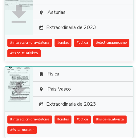

Asturias

Extraordinaria de 2023

#
interaccion-gravitatoria
#
ondas
#
optica
#
electromagnetismo
#
fisica-relativista
Física


País Vasco

Extraordinaria de 2023

#
interaccion-gravitatoria
#
ondas
#
optica
#
fisica-relativista
#
fisica-nuclear