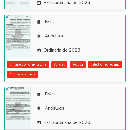
Extraordinaria de 2023

Física


Andalucía

Ordinaria de 2023

#
interaccion-gravitatoria
#
ondas
#
optica
#
electromagnetismo
#
fisica-relativista
Física


Andalucía

Extraordinaria de 2023
