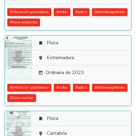
#
interaccion-gravitatoria
#
ondas
#
optica
#
electromagnetismo
#
fisica-relativista
Física


Extremadura

Ordinaria de 2023

#
interaccion-gravitatoria
#
ondas
#
optica
#
electromagnetismo
#
fisica-nuclear
Física


Cantabria
