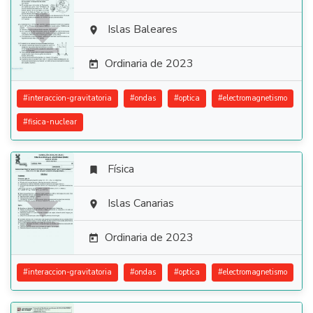

Islas Baleares

Ordinaria de 2023

#
interaccion-gravitatoria
#
ondas
#
optica
#
electromagnetismo
#
fisica-nuclear
Física


Islas Canarias

Ordinaria de 2023

#
interaccion-gravitatoria
#
ondas
#
optica
#
electromagnetismo