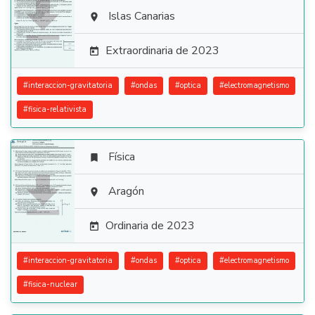

Islas Canarias

Extraordinaria de 2023

#
interaccion-gravitatoria
#
ondas
#
optica
#
electromagnetismo
#
fisica-relativista
Física


Aragón

Ordinaria de 2023

#
interaccion-gravitatoria
#
ondas
#
optica
#
electromagnetismo
#
fisica-nuclear