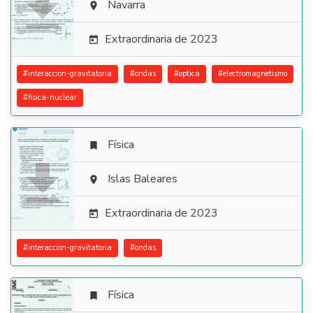

Navarra

Extraordinaria de 2023

#
interaccion-gravitatoria
#
ondas
#
optica
#
electromagnetismo
#
fisica-nuclear
Física


Islas Baleares

Extraordinaria de 2023

#
interaccion-gravitatoria
#
ondas
Física
