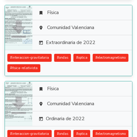
Física


Comunidad Valenciana

Extraordinaria de 2022

#
interaccion-gravitatoria
#
ondas
#
optica
#
electromagnetismo
#
fisica-relativista
Física


Comunidad Valenciana

Ordinaria de 2022

#
interaccion-gravitatoria
#
ondas
#
optica
#
electromagnetismo