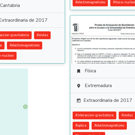
#
electromagnetismo
#
fisica-nuclea
Cantabria
Extraordinaria de 2017
raccion-gravitatoria
#
ondas
ca
#
electromagnetismo
ca-nuclear
Física

Extremadura

Extraordinaria de 2017

#
interaccion-gravitatoria
#
ondas
#
optica
#
electromagnetismo