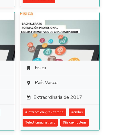
Física

País Vasco

Extraordinaria de 2017

#
interaccion-gravitatoria
#
ondas
#
electromagnetismo
#
fisica-nuclear