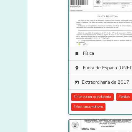
Física

Fuera de España (UNE

Extraordinaria de 2017

#
interaccion-gravitatoria
#
ondas
#
electromagnetismo