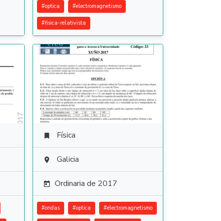
#
optica
#
electromagnetismo
#
fisica-relativista
Física

Galicia

Ordinaria de 2017

#
ondas
#
optica
#
electromagnetismo