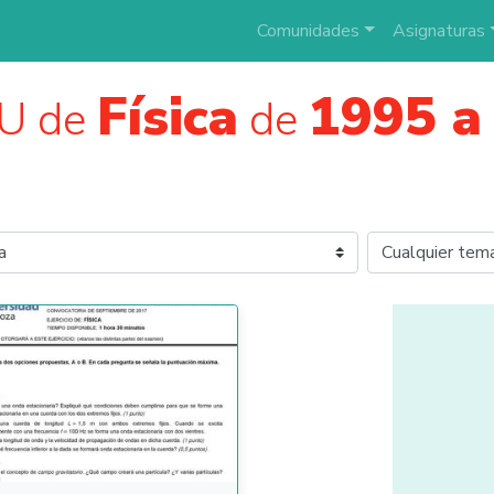
Comunidades
Asignaturas
Física
1995 a
U de
de