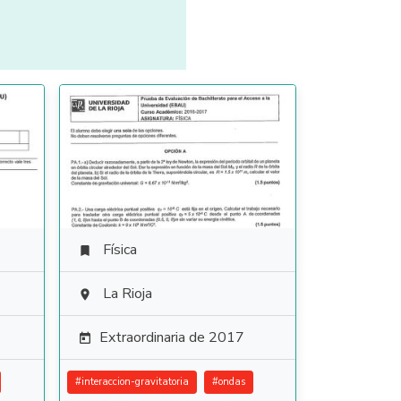
Física

La Rioja

Extraordinaria de 2017

#
interaccion-gravitatoria
#
ondas