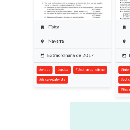
Física


Navarra


Extraordinaria de 2017


#
ondas
#
optica
#
electromagnetismo
#
inte
#
fisica-relativista
#
opti
#
fisic