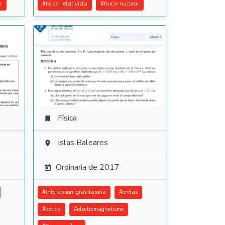
r
#
fisica-relativista
#
fisica-nuclear
Física

Islas Baleares

Ordinaria de 2017

#
interaccion-gravitatoria
#
ondas
#
optica
#
electromagnetismo