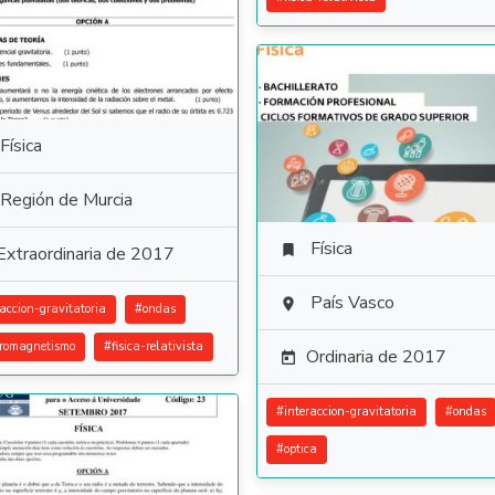
Física
Región de Murcia
Física

Extraordinaria de 2017
País Vasco

raccion-gravitatoria
#
ondas
tromagnetismo
#
fisica-relativista
Ordinaria de 2017

#
interaccion-gravitatoria
#
ondas
#
optica