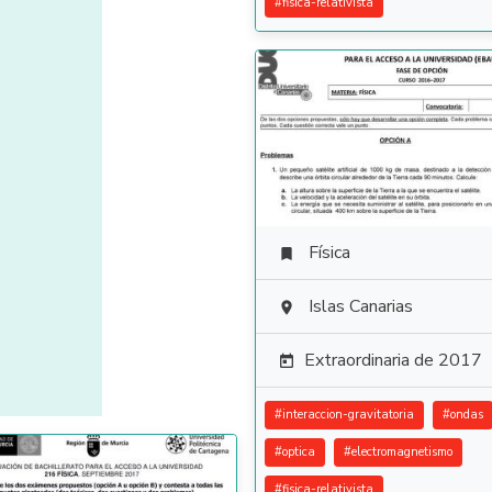
#
fisica-relativista
Física

Islas Canarias

Extraordinaria de 2017

#
interaccion-gravitatoria
#
ondas
#
optica
#
electromagnetismo
#
fisica-relativista