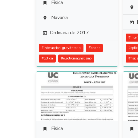
Física


Navarra


Ordinaria de 2017

#
inte
#
interaccion-gravitatoria
#
ondas
#
opti
#
optica
#
electromagnetismo
#
fisi
Física

