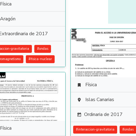
Física
Aragón
Extraordinaria de 2017
raccion-gravitatoria
#
ondas
tromagnetismo
#
fisica-nuclear
Física

Islas Canarias

Ordinaria de 2017

Física
#
interaccion-gravitatoria
#
ondas