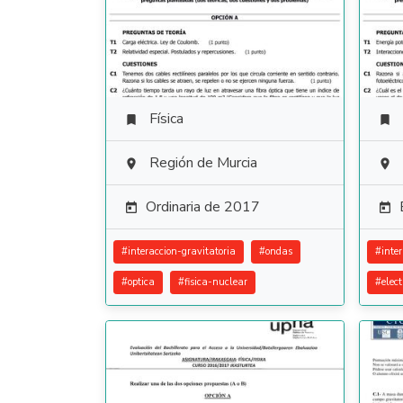
Física


Región de Murcia


Ordinaria de 2017


#
interaccion-gravitatoria
#
ondas
#
inte
#
optica
#
fisica-nuclear
#
elec