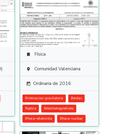
Física

D)
Comunidad Valenciana

Ordinaria de 2016

#
interaccion-gravitatoria
#
ondas
#
optica
#
electromagnetismo
#
fisica-relativista
#
fisica-nuclear