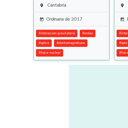
Cantabria


Ordinaria de 2017


#
interaccion-gravitatoria
#
ondas
#
inte
#
optica
#
electromagnetismo
#
opti
#
fisica-nuclear
#
fisi