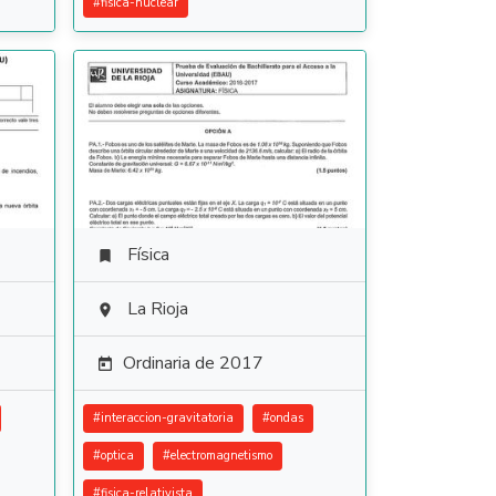
#
fisica-nuclear
Física

La Rioja

Ordinaria de 2017

#
interaccion-gravitatoria
#
ondas
#
optica
#
electromagnetismo
#
fisica-relativista