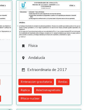
Física

Andalucía

Extraordinaria de 2017

#
interaccion-gravitatoria
#
ondas
#
optica
#
electromagnetismo
#
fisica-nuclear