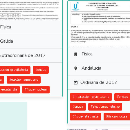
Física
Galicia
Física

Extraordinaria de 2017
Andalucía

raccion-gravitatoria
#
ondas
ca
#
electromagnetismo
Ordinaria de 2017

a-relativista
#
fisica-nuclear
#
interaccion-gravitatoria
#
ondas
#
optica
#
electromagnetismo
#
fisica-relativista
#
fisica-nuclear