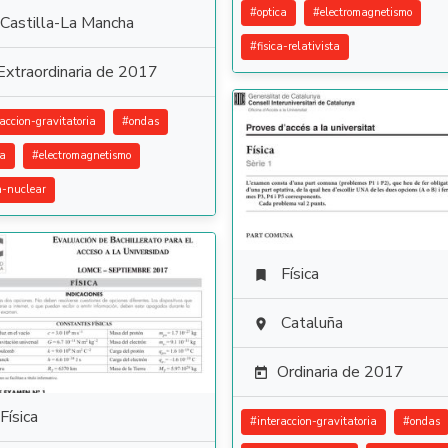
#
optica
#
electromagnetismo
Castilla-La Mancha
#
fisica-relativista
Extraordinaria de 2017
raccion-gravitatoria
#
ondas
ca
#
electromagnetismo
ca-nuclear
Física

Cataluña

Ordinaria de 2017

Física
#
interaccion-gravitatoria
#
ondas