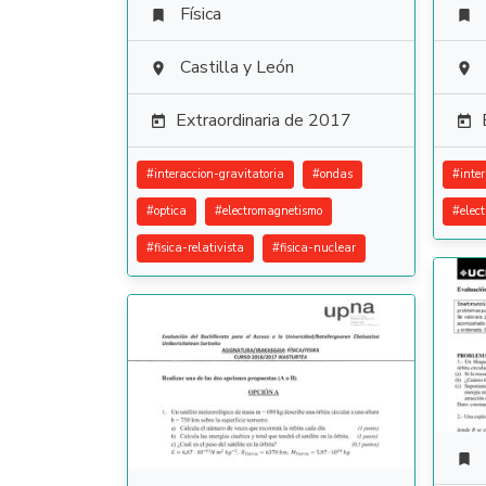
Física


Castilla y León


Extraordinaria de 2017


#
interaccion-gravitatoria
#
ondas
#
inte
#
optica
#
electromagnetismo
#
elec
#
fisica-relativista
#
fisica-nuclear
