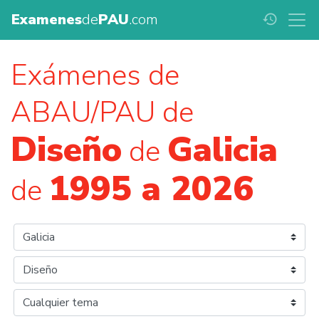
Examenes
de
PAU
.com
history
Exámenes de
ABAU/PAU de
Diseño
Galicia
de
1995 a 2026
de