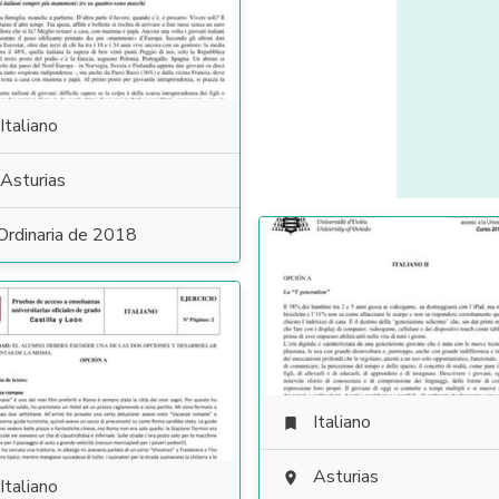
Italiano
Asturias
Ordinaria de 2018
Italiano

Asturias

Italiano