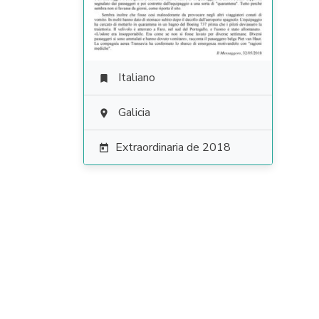
Italiano

Galicia

Extraordinaria de 2018
