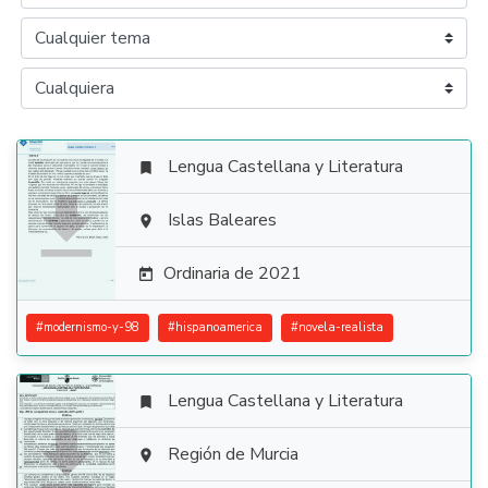
Lengua Castellana y Literatura


Islas Baleares

Ordinaria de 2021

#
modernismo-y-98
#
hispanoamerica
#
novela-realista
Lengua Castellana y Literatura


Región de Murcia
