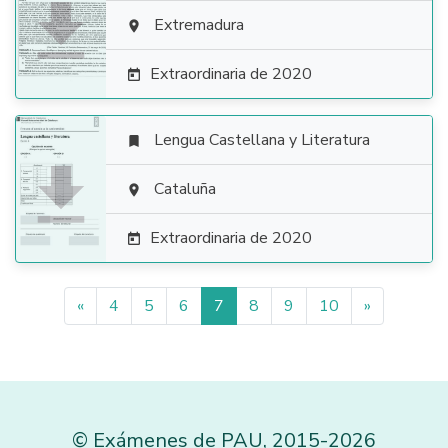

Extremadura

Extraordinaria de 2020

Lengua Castellana y Literatura


Cataluña

Extraordinaria de 2020

«
4
5
6
7
8
9
10
»
©
Exámenes de PAU
,
2015
-2026