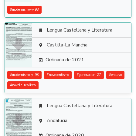
#
modernismo-y-98
Lengua Castellana y Literatura


Castilla-La Mancha

Ordinaria de 2021

#
modernismo-y-98
#
novecentismo
#
generacion-27
#
ensayo
#
novela-realista
Lengua Castellana y Literatura


Andalucía

Ordinaria de 2020
