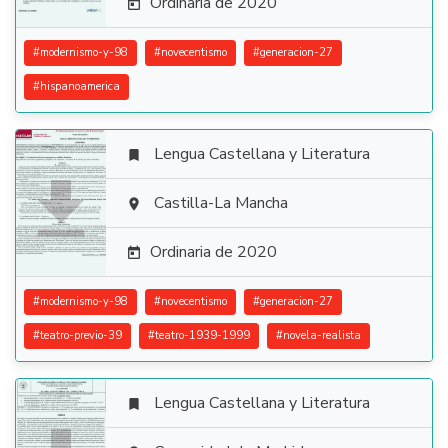
Ordinaria de 2020

#
modernismo-y-98
#
novecentismo
#
generacion-27
#
hispanoamerica
Lengua Castellana y Literatura


Castilla-La Mancha

Ordinaria de 2020

#
modernismo-y-98
#
novecentismo
#
generacion-27
#
teatro-previo-39
#
teatro-1939-1999
#
novela-realista
Lengua Castellana y Literatura
