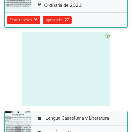
Ordinaria de 2021

#
modernismo-y-98
#
generacion-27
Lengua Castellana y Literatura
