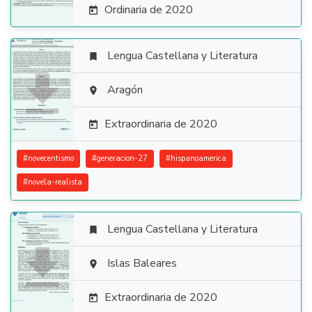
Ordinaria de 2020

Lengua Castellana y Literatura


Aragón

Extraordinaria de 2020

#
novecentismo
#
generacion-27
#
hispanoamerica
#
novela-realista
Lengua Castellana y Literatura


Islas Baleares

Extraordinaria de 2020
