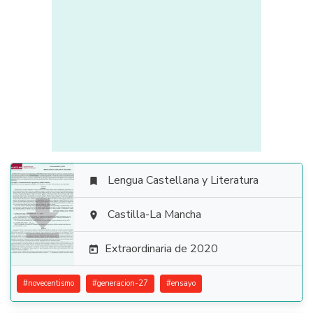
Lengua Castellana y Literatura


Castilla-La Mancha

Extraordinaria de 2020

#
novecentismo
#
generacion-27
#
ensayo