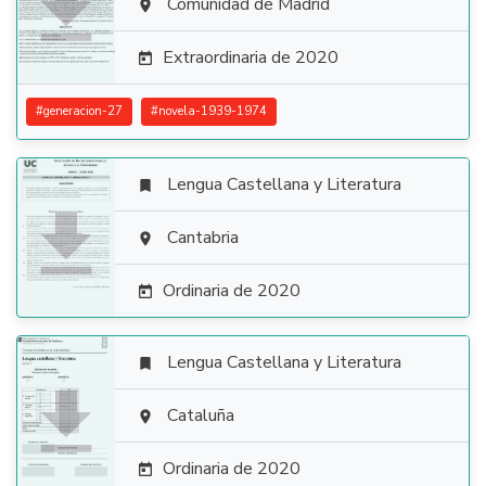

Comunidad de Madrid

Extraordinaria de 2020

#
generacion-27
#
novela-1939-1974
Lengua Castellana y Literatura


Cantabria

Ordinaria de 2020

Lengua Castellana y Literatura


Cataluña

Ordinaria de 2020
