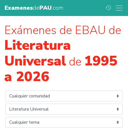
Examenes
de
PAU
.com
history
Exámenes de EBAU de
Literatura
Universal
1995
de
a 2026