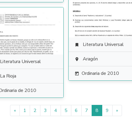
Literatura Universal

Aragón

Literatura Universal
Ordinaria de 2010

La Rioja
Ordinaria de 2010
«
1
2
3
4
5
6
7
8
9
»