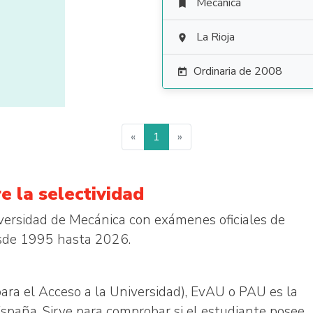
Mecánica

La Rioja

Ordinaria de 2008

«
1
»
e la selectividad
iversidad de Mecánica con exámenes oficiales de
sde 1995 hasta 2026.
ara el Acceso a la Universidad), EvAU o PAU es la
España. Sirve para comprobar si el estudiante posee