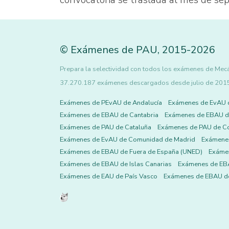
convocatoria se traslada al mes de se
©
Exámenes de PAU
,
2015
-2026
Prepara la selectividad con todos los exámenes de Mecáni
37.270.187 exámenes descargados desde julio de 2015 h
Exámenes de PEvAU de Andalucía
Exámenes de EvAU 
Exámenes de EBAU de Cantabria
Exámenes de EBAU de
Exámenes de PAU de Cataluña
Exámenes de PAU de C
Exámenes de EvAU de Comunidad de Madrid
Exámene
Exámenes de EBAU de Fuera de España (UNED)
Exámen
Exámenes de EBAU de Islas Canarias
Exámenes de EBA
Exámenes de EAU de País Vasco
Exámenes de EBAU de