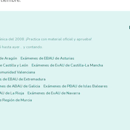
ptiembre.
ca del 2008. ¡Practica con material oficial y aprueba!
asta ayer... y contando.
de Aragón
Exámenes de EBAU de Asturias
 Castilla y León
Exámenes de EvAU de Castilla-La Mancha
omunidad Valenciana
s de EBAU de Extremadura
es de ABAU de Galicia
Exámenes de PBAU de Islas Baleares
U de La Rioja
Exámenes de EvAU de Navarra
 Región de Murcia