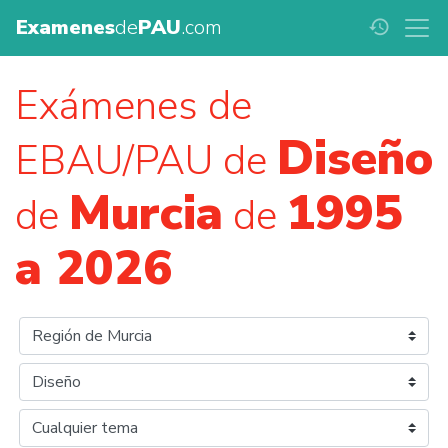
Examenes
de
PAU
.com
history
Exámenes de
Diseño
EBAU/PAU de
Murcia
1995
de
de
a 2026