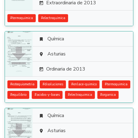
Extraordinaria de 2013

#
termoquimica
#
electroquimica
Química


Asturias

Ordinaria de 2013

#
estequiometria
#
disoluciones
#
enlace-quimico
#
termoquimica
#
equilibrio
#
acidos-y-bases
#
electroquimica
#
organica
Química


Asturias
