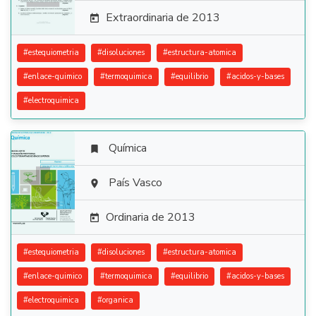
Extraordinaria de 2013

#
estequiometria
#
disoluciones
#
estructura-atomica
#
enlace-quimico
#
termoquimica
#
equilibrio
#
acidos-y-bases
#
electroquimica
Química


País Vasco

Ordinaria de 2013

#
estequiometria
#
disoluciones
#
estructura-atomica
#
enlace-quimico
#
termoquimica
#
equilibrio
#
acidos-y-bases
#
electroquimica
#
organica