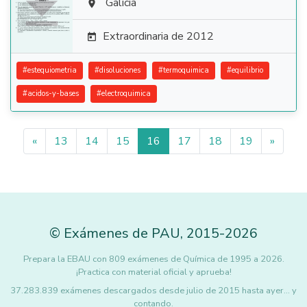

Galicia

Extraordinaria de 2012

#
estequiometria
#
disoluciones
#
termoquimica
#
equilibrio
#
acidos-y-bases
#
electroquimica
«
13
14
15
16
17
18
19
»
©
Exámenes de PAU
,
2015
-2026
Prepara la EBAU con 809 exámenes de Química de 1995 a 2026.
¡Practica con material oficial y aprueba!
37.283.839 exámenes descargados desde julio de 2015 hasta ayer... y
contando.