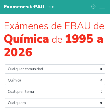
Examenes
de
PAU
.com
history
Exámenes de EBAU de
Química
1995 a
de
2026