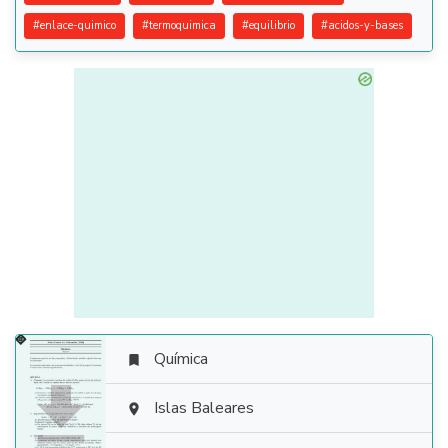
#
enlace-quimico
#
termoquimica
#
equilibrio
#
acidos-y-bases
Química


Islas Baleares
