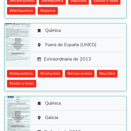
#
enlace-quimico
#
termoquimica
#
equilibrio
#
acidos-y-bases
#
electroquimica
#
organica
Química


Fuera de España (UNED)

Extraordinaria de 2013

#
estequiometria
#
disoluciones
#
enlace-quimico
#
equilibrio
#
acidos-y-bases
Química


Galicia
