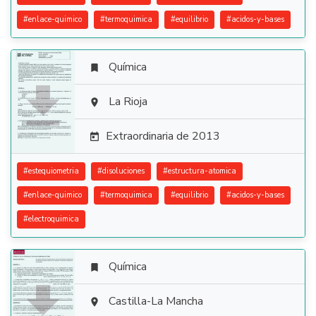
#
enlace-quimico
#
termoquimica
#
equilibrio
#
acidos-y-bases
Química


La Rioja

Extraordinaria de 2013

#
estequiometria
#
disoluciones
#
estructura-atomica
#
enlace-quimico
#
termoquimica
#
equilibrio
#
acidos-y-bases
#
electroquimica
Química


Castilla-La Mancha
