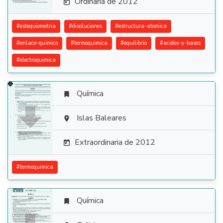
Ordinaria de 2012

#
estequiometria
#
disoluciones
#
estructura-atomica
#
enlace-quimico
#
termoquimica
#
equilibrio
#
acidos-y-bases
#
electroquimica
Química


Islas Baleares

Extraordinaria de 2012

#
termoquimica
Química
