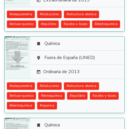
Extraordinaria de 2013

#
estequiometria
#
disoluciones
#
estructura-atomica
#
enlace-quimico
#
equilibrio
#
acidos-y-bases
#
electroquimica
Química


Fuera de España (UNED)

Ordinaria de 2013

#
estequiometria
#
disoluciones
#
estructura-atomica
#
enlace-quimico
#
termoquimica
#
equilibrio
#
acidos-y-bases
#
electroquimica
#
organica
Química
