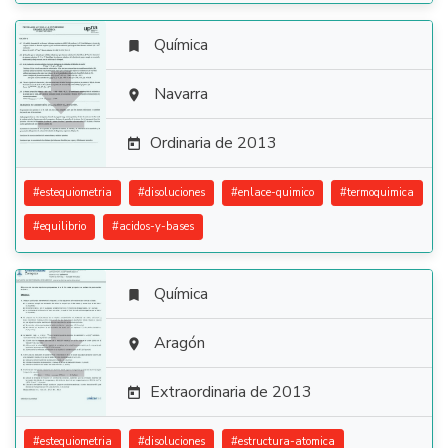
Química


Navarra

Ordinaria de 2013

#
estequiometria
#
disoluciones
#
enlace-quimico
#
termoquimica
#
equilibrio
#
acidos-y-bases
Química


Aragón

Extraordinaria de 2013

#
estequiometria
#
disoluciones
#
estructura-atomica