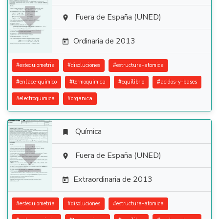

Fuera de España (UNED)

Ordinaria de 2013

#
estequiometria
#
disoluciones
#
estructura-atomica
#
enlace-quimico
#
termoquimica
#
equilibrio
#
acidos-y-bases
#
electroquimica
#
organica
Química


Fuera de España (UNED)

Extraordinaria de 2013

#
estequiometria
#
disoluciones
#
estructura-atomica