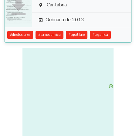

Cantabria

Ordinaria de 2013

#
disoluciones
#
termoquimica
#
equilibrio
#
organica