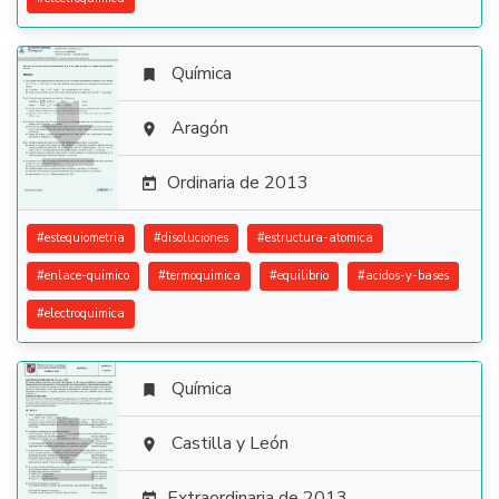
Química


Aragón

Ordinaria de 2013

#
estequiometria
#
disoluciones
#
estructura-atomica
#
enlace-quimico
#
termoquimica
#
equilibrio
#
acidos-y-bases
#
electroquimica
Química


Castilla y León

Extraordinaria de 2013