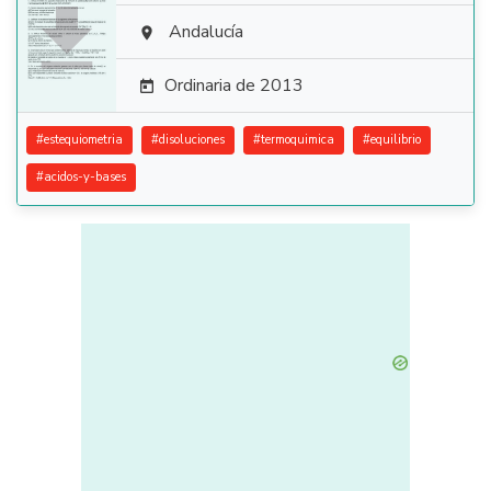

Andalucía

Ordinaria de 2013

#
estequiometria
#
disoluciones
#
termoquimica
#
equilibrio
#
acidos-y-bases