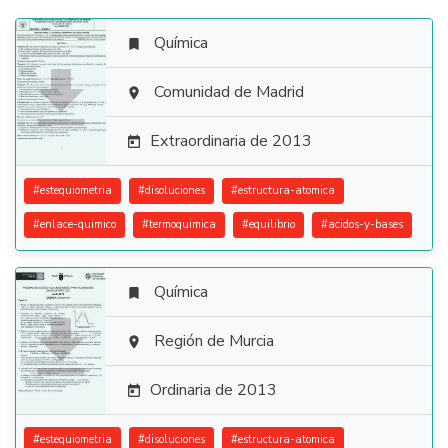
Química


Comunidad de Madrid

Extraordinaria de 2013

#
estequiometria
#
disoluciones
#
estructura-atomica
#
enlace-quimico
#
termoquimica
#
equilibrio
#
acidos-y-bases
Química


Región de Murcia

Ordinaria de 2013

#
estequiometria
#
disoluciones
#
estructura-atomica