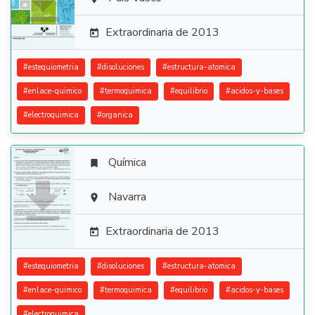

Extraordinaria de 2013

#
estequiometria
#
disoluciones
#
estructura-atomica
#
enlace-quimico
#
termoquimica
#
equilibrio
#
acidos-y-bases
#
electroquimica
#
organica
Química


Navarra

Extraordinaria de 2013

#
estequiometria
#
disoluciones
#
estructura-atomica
#
enlace-quimico
#
termoquimica
#
equilibrio
#
acidos-y-bases
#
electroquimica