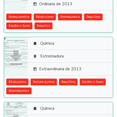
Ordinaria de 2013

#
estequiometria
#
disoluciones
#
termoquimica
#
equilibrio
#
acidos-y-bases
#
organica
Química


Extremadura

Extraordinaria de 2013

#
disoluciones
#
enlace-quimico
#
equilibrio
#
acidos-y-bases
#
electroquimica
Química
