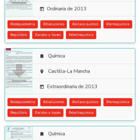
Ordinaria de 2013

#
estequiometria
#
disoluciones
#
enlace-quimico
#
termoquimica
#
equilibrio
#
acidos-y-bases
#
electroquimica
Química


Castilla-La Mancha

Extraordinaria de 2013

#
estequiometria
#
disoluciones
#
enlace-quimico
#
termoquimica
#
equilibrio
#
acidos-y-bases
#
electroquimica
Química
