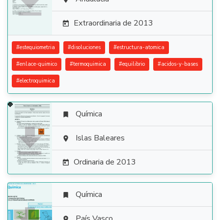

Extraordinaria de 2013

#
estequiometria
#
disoluciones
#
estructura-atomica
#
enlace-quimico
#
termoquimica
#
equilibrio
#
acidos-y-bases
#
electroquimica
Química


Islas Baleares

Ordinaria de 2013

Química

País Vasco
