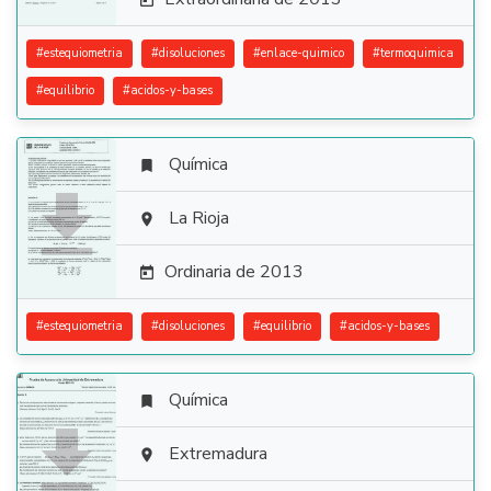

#
estequiometria
#
disoluciones
#
enlace-quimico
#
termoquimica
#
equilibrio
#
acidos-y-bases
Química


La Rioja

Ordinaria de 2013

#
estequiometria
#
disoluciones
#
equilibrio
#
acidos-y-bases
Química


Extremadura
