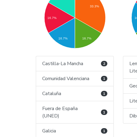
33.3%
16.7%
1
16.7%
16.7%
Castilla-La Mancha
Len
2
Lit
Comunidad Valenciana
1
Geo
Cataluña
1
Lit
Fuera de España
1
(UNED)
Dib
Galicia
1