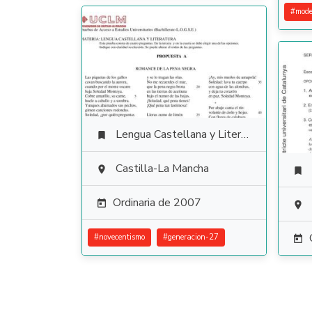
#
mode
Lengua Castellana y Literatura

Castilla-La Mancha


Ordinaria de 2007


#
novecentismo
#
generacion-27
