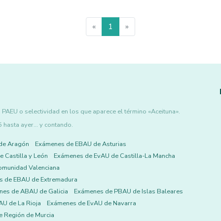
«
1
»
PAEU o selectividad en los que aparece el término «Aceituna».
asta ayer... y contando.
de Aragón
Exámenes de EBAU de Asturias
 Castilla y León
Exámenes de EvAU de Castilla-La Mancha
omunidad Valenciana
s de EBAU de Extremadura
es de ABAU de Galicia
Exámenes de PBAU de Islas Baleares
U de La Rioja
Exámenes de EvAU de Navarra
 Región de Murcia