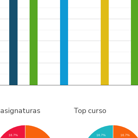
 asignaturas
Top curso
16.7%
16.7%
16.7%