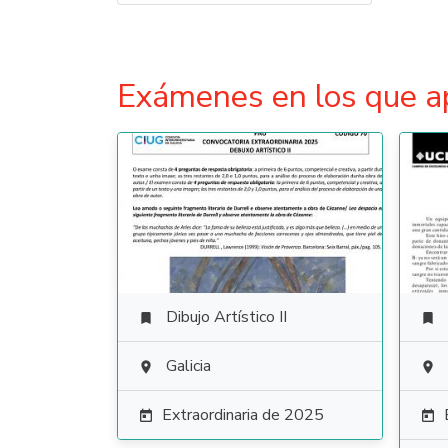
Exámenes en los que a
Dibujo Artístico II


Galicia


Extraordinaria de 2025

