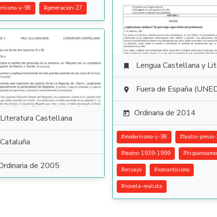
rnismo-y-98
#
generacion-27
Lengua Castellana y Literat

Fuera de España (UNE

Ordinaria de 2014

Literatura Castellana
#
modernismo-y-98
#
teatro-previo
Cataluña
#
teatro-1939-1999
#
hispanoamer
Ordinaria de 2005
#
ensayo
#
romanticismo
#
novela-realista