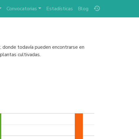
history
Convocatorias
Estadísticas
Blog
or, donde todavía pueden encontrarse en
plantas cultivadas.