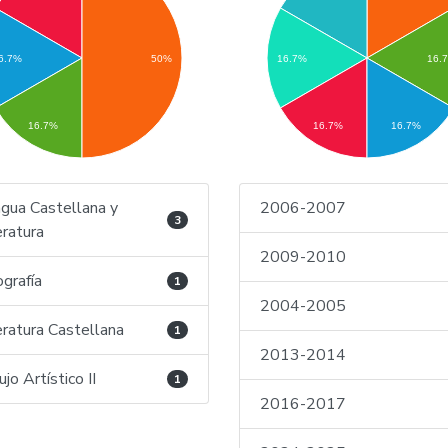
6.7%
50%
16.7%
16.
16.7%
16.7%
16.7%
gua Castellana y
2006-2007
3
eratura
2009-2010
grafía
1
2004-2005
eratura Castellana
1
2013-2014
ujo Artístico II
1
2016-2017