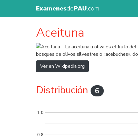
Examenes
de
PAU
.com
Aceituna
La aceituna u oliva es el fruto d
bosques de olivos silvestres o «acebuches», don
Ver en Wikipedia.org
Distribución
6
1.0
0.8