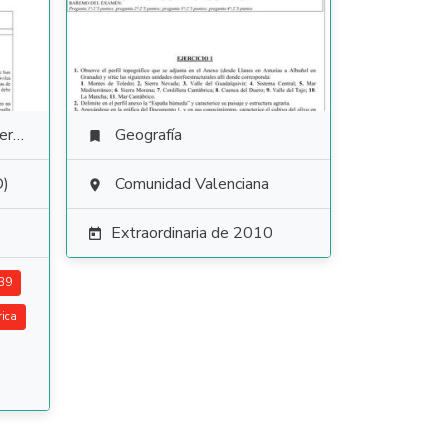
ura
Geografía

D)
Comunidad Valenciana

Extraordinaria de 2010

-39
ica