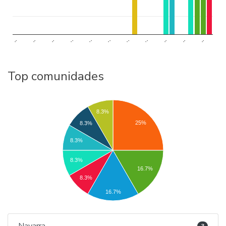
..
..
..
..
..
..
..
..
..
..
..
Top comunidades
8.3%
25%
8.3%
8.3%
8.3%
16.7%
8.3%
16.7%