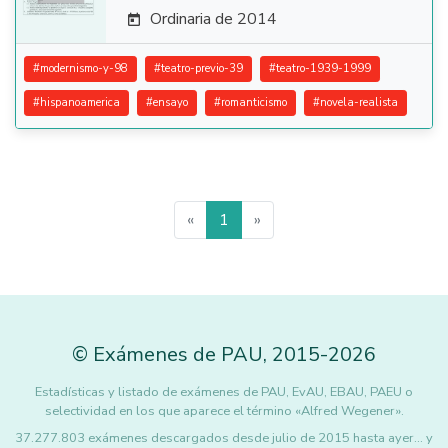
Ordinaria de 2014

#
modernismo-y-98
#
teatro-previo-39
#
teatro-1939-1999
#
hispanoamerica
#
ensayo
#
romanticismo
#
novela-realista
«
1
»
©
Exámenes de PAU
,
2015
-2026
Estadísticas y listado de exámenes de PAU, EvAU, EBAU, PAEU o
selectividad en los que aparece el término «Alfred Wegener».
37.277.803 exámenes descargados desde julio de 2015 hasta ayer... y