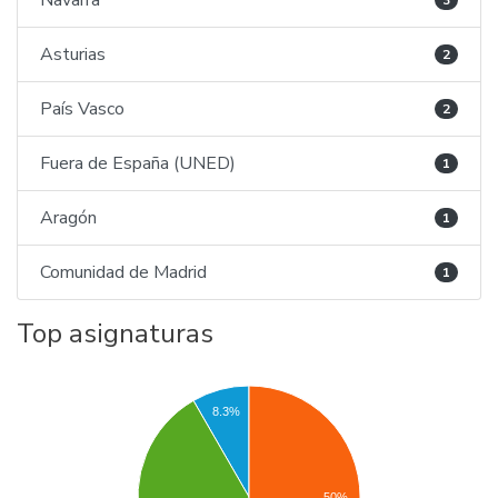
Navarra
3
Asturias
2
País Vasco
2
Fuera de España (UNED)
1
Aragón
1
Comunidad de Madrid
1
Top asignaturas
8.3%
50%