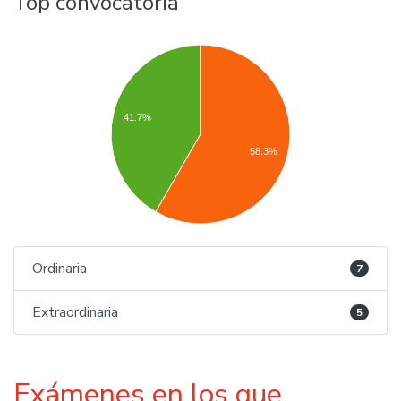
Top convocatoria
41.7%
58.3%
Ordinaria
7
Extraordinaria
5
Exámenes en los que