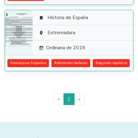
Historia de España


Extremadura

Ordinaria de 2018

#
monarquia-hispanica
#
reformismo-borbones
#
segunda-republica
«
1
»