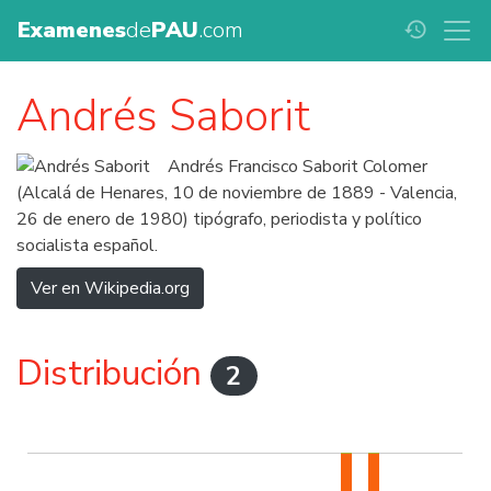
Examenes
de
PAU
.com
history
Andrés Saborit
Andrés Francisco Saborit Colomer
(Alcalá de Henares, 10 de noviembre de 1889 - Valencia,
26 de enero de 1980) tipógrafo, periodista y político
socialista español.
Ver en Wikipedia.org
Distribución
2