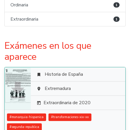
Ordinaria
1
Extraordinaria
1
Exámenes en los que
aparece
Historia de España


Extremadura

Extraordinaria de 2020

#
monarquia-hispanica
#
transformaciones-xix-xx
#
segunda-republica