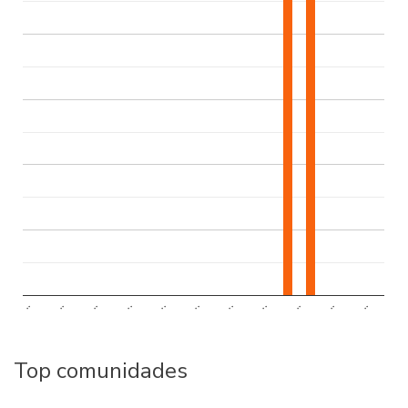
..
..
..
..
..
..
..
..
..
..
..
Top comunidades