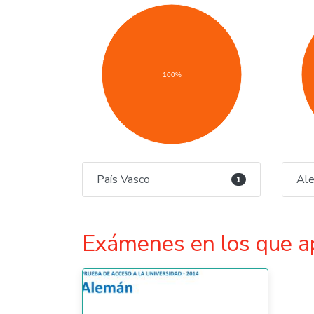
100%
País Vasco
Al
1
Exámenes en los que a