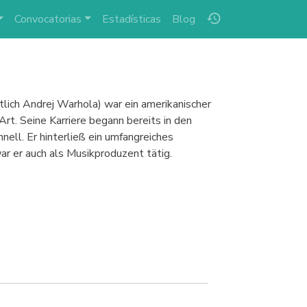
history
Convocatorias
Estadísticas
Blog
tlich Andrej Warhola) war ein amerikanischer
t. Seine Karriere begann bereits in den
nell. Er hinterließ ein umfangreiches
r er auch als Musikproduzent tätig.