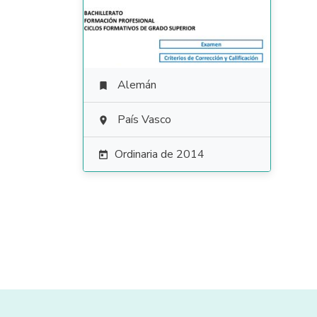
Alemán

País Vasco

Ordinaria de 2014
