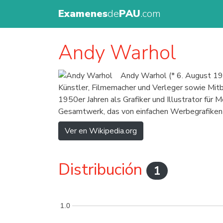
Examenes
de
PAU
.com
Andy Warhol
Andy Warhol (* 6. August 192
Künstler, Filmemacher und Verleger sowie Mitb
1950er Jahren als Grafiker und Illustrator für 
Gesamtwerk, das von einfachen Werbegrafiken b
Ver en Wikipedia.org
Distribución
1
1.0