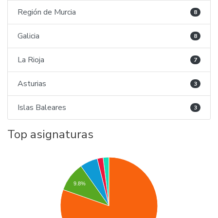
Región de Murcia
8
Galicia
8
La Rioja
7
Asturias
3
Islas Baleares
3
Top asignaturas
9.8%