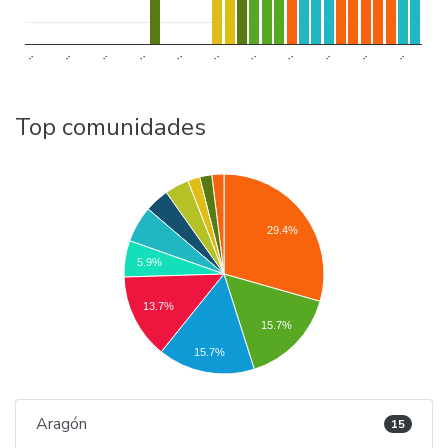
..
..
..
..
..
..
..
..
..
..
..
Top comunidades
29.4%
5.9%
13.7%
15.7%
15.7%
Aragón
15