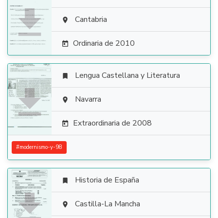

Cantabria

Ordinaria de 2010

Lengua Castellana y Literatura


Navarra

Extraordinaria de 2008

#
modernismo-y-98
Historia de España


Castilla-La Mancha
