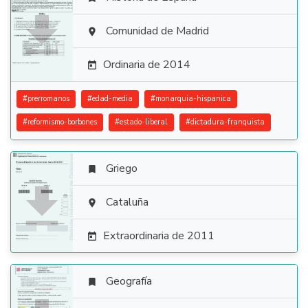

Comunidad de Madrid

Ordinaria de 2014

#
prerromanos
#
edad-media
#
monarquia-hispanica
#
reformismo-borbones
#
estado-liberal
#
dictadura-franquista
Griego


Cataluña

Extraordinaria de 2011

Geografía
