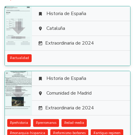
Historia de España


Cataluña

Extraordinaria de 2024

#
actualidad
Historia de España


Comunidad de Madrid

Extraordinaria de 2024

#
prehistoria
#
prerromanos
#
edad-media
#
monarquia-hispanica
#
reformismo-borbones
#
antiguo-regimen