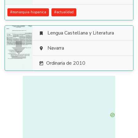
#
monarquia-hispanica
#
actualidad
Lengua Castellana y Literatura


Navarra

Ordinaria de 2010
