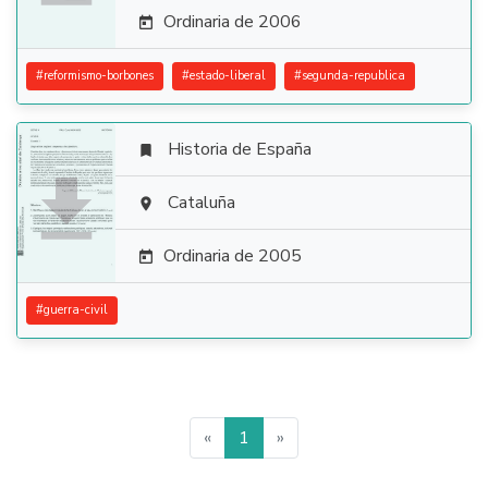
Ordinaria de 2006

#
reformismo-borbones
#
estado-liberal
#
segunda-republica
Historia de España


Cataluña

Ordinaria de 2005

#
guerra-civil
«
1
»