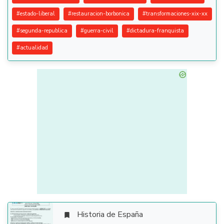
#
estado-liberal
#
restauracion-borbonica
#
transformaciones-xix-xx
#
segunda-republica
#
guerra-civil
#
dictadura-franquista
#
actualidad
Historia de España
