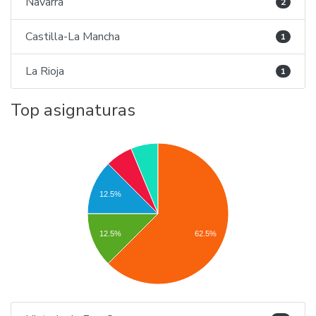
Navarra
2
Castilla-La Mancha
1
La Rioja
1
Top asignaturas
12.5%
12.5%
62.5%