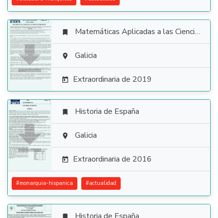
Matemáticas Aplicadas a las Ciencias Sociales


Galicia

Extraordinaria de 2019

Historia de España


Galicia

Extraordinaria de 2016

#
monarquia-hispanica
#
actualidad
Historia de España
