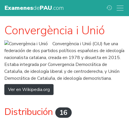
Examenes
de
PAU
.com
history
Convergència i Unió
Convergència i Unió (CiU) fue una
federación de dos partidos políticos españoles de ideología
nacionalista catalana, creada en 1978 y disuelta en 2015.
Estaba integrada por Convergencia Democrática de
Cataluña, de ideología liberal y de centroderecha, y Unión
Democrática de Cataluña, de ideología democristiana.
Ver en Wikipedia.org
Distribución
16