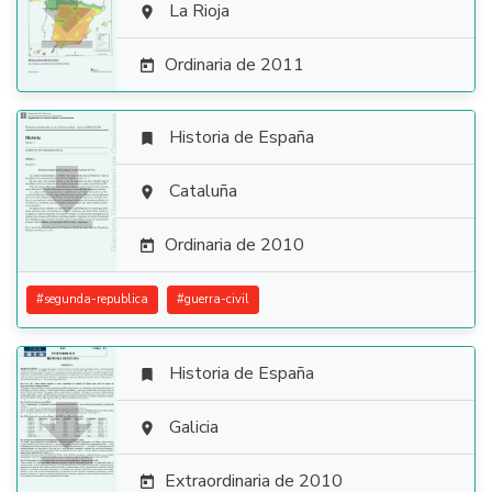

La Rioja

Ordinaria de 2011

Historia de España


Cataluña

Ordinaria de 2010

#
segunda-republica
#
guerra-civil
Historia de España


Galicia

Extraordinaria de 2010
