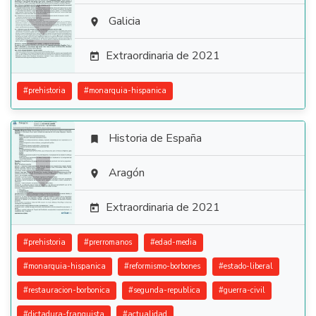

Galicia

Extraordinaria de 2021

#
prehistoria
#
monarquia-hispanica
Historia de España


Aragón

Extraordinaria de 2021

#
prehistoria
#
prerromanos
#
edad-media
#
monarquia-hispanica
#
reformismo-borbones
#
estado-liberal
#
restauracion-borbonica
#
segunda-republica
#
guerra-civil
#
dictadura-franquista
#
actualidad