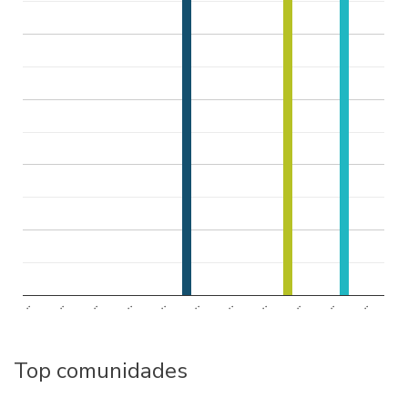
..
..
..
..
..
..
..
..
..
..
..
Top comunidades