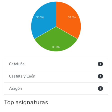
33.3%
33.3%
33.3%
Cataluña
1
Castilla y León
1
Aragón
1
Top asignaturas