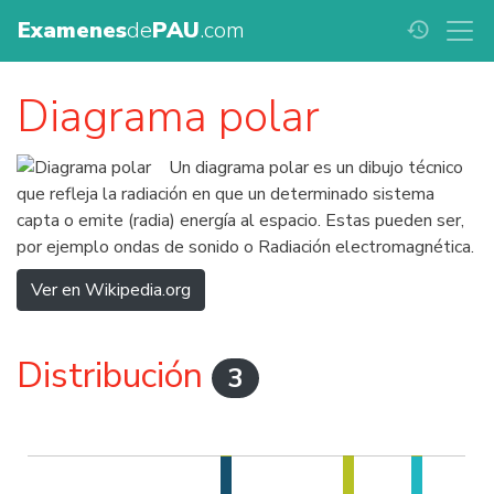
Examenes
de
PAU
.com
history
Diagrama polar
Un diagrama polar es un dibujo técnico
que refleja la radiación en que un determinado sistema
capta o emite (radia) energía al espacio. Estas pueden ser,
por ejemplo ondas de sonido o Radiación electromagnética.
Ver en Wikipedia.org
Distribución
3