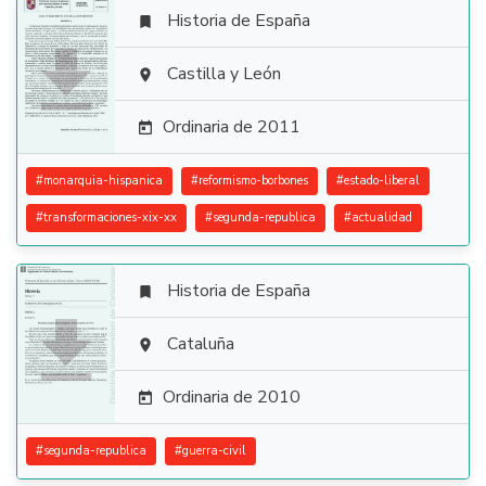
Historia de España


Castilla y León

Ordinaria de 2011

#
monarquia-hispanica
#
reformismo-borbones
#
estado-liberal
#
transformaciones-xix-xx
#
segunda-republica
#
actualidad
Historia de España


Cataluña

Ordinaria de 2010

#
segunda-republica
#
guerra-civil