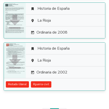
Historia de España


La Rioja

Ordinaria de 2008

Historia de España


La Rioja

Ordinaria de 2002

#
estado-liberal
#
guerra-civil