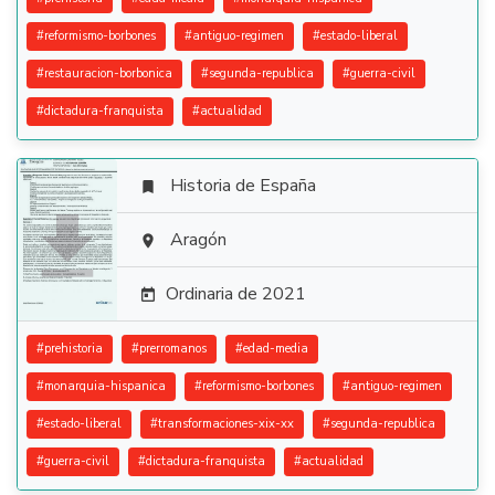
#
reformismo-borbones
#
antiguo-regimen
#
estado-liberal
#
restauracion-borbonica
#
segunda-republica
#
guerra-civil
#
dictadura-franquista
#
actualidad
Historia de España


Aragón

Ordinaria de 2021

#
prehistoria
#
prerromanos
#
edad-media
#
monarquia-hispanica
#
reformismo-borbones
#
antiguo-regimen
#
estado-liberal
#
transformaciones-xix-xx
#
segunda-republica
#
guerra-civil
#
dictadura-franquista
#
actualidad