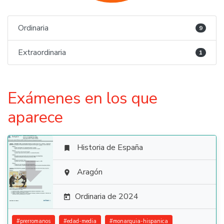
Ordinaria
9
Extraordinaria
1
Exámenes en los que
aparece
Historia de España


Aragón

Ordinaria de 2024

#
prerromanos
#
edad-media
#
monarquia-hispanica