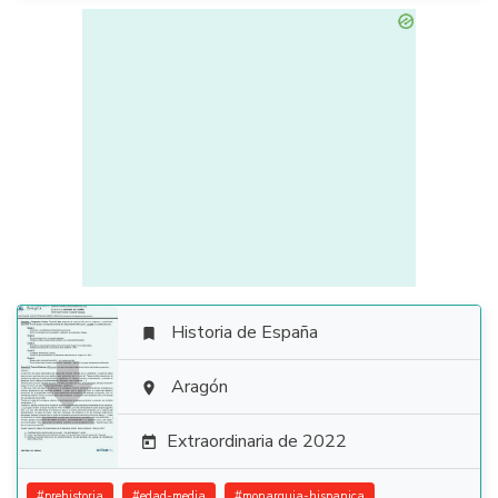
Historia de España


Aragón

Extraordinaria de 2022

#
prehistoria
#
edad-media
#
monarquia-hispanica