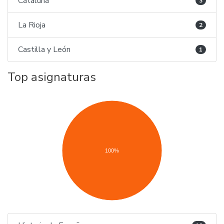
Cataluña
3
La Rioja
2
Castilla y León
1
Top asignaturas
100%