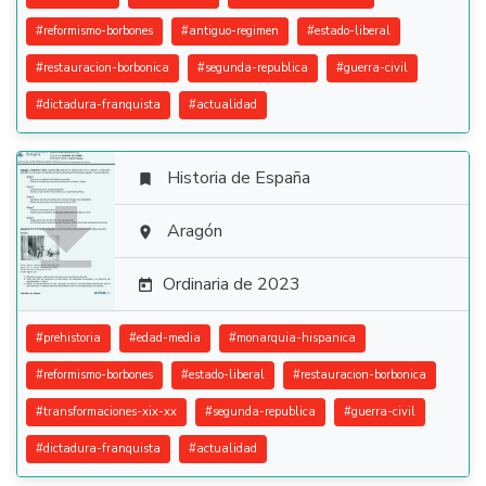
#
reformismo-borbones
#
antiguo-regimen
#
estado-liberal
#
restauracion-borbonica
#
segunda-republica
#
guerra-civil
#
dictadura-franquista
#
actualidad
Historia de España


Aragón

Ordinaria de 2023

#
prehistoria
#
edad-media
#
monarquia-hispanica
#
reformismo-borbones
#
estado-liberal
#
restauracion-borbonica
#
transformaciones-xix-xx
#
segunda-republica
#
guerra-civil
#
dictadura-franquista
#
actualidad