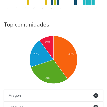
..
..
..
..
..
..
..
..
..
..
..
Top comunidades
10%
20%
40%
30%
Aragón
4