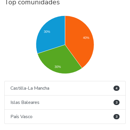
Top comunidades
30%
40%
30%
Castilla-La Mancha
4
Islas Baleares
3
País Vasco
3