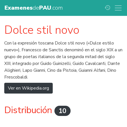
Examenes
de
PAU
.com
history
Dolce stil novo
Con la expresión toscana Dolce stil novo («Dulce estilo
nuevo»), Francesco de Sanctis denominó en el siglo XIX a un
grupo de poetas italianos de la segunda mitad del siglo
XIII, integrado por Guido Guinizelli, Guido Cavalcanti, Dante
Alighieri, Lapo Gianni, Cino da Pistoia, Guianni Alfani, Dino
Frescobaldi.
Ver en Wikipedia.org
Distribución
10