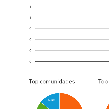
1…
1…
0…
0…
0…
0…
Top comunidades
Top
14.3%