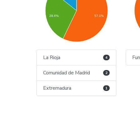
28.6%
57.1%
La Rioja
Fun
4
Comunidad de Madrid
2
Extremadura
1