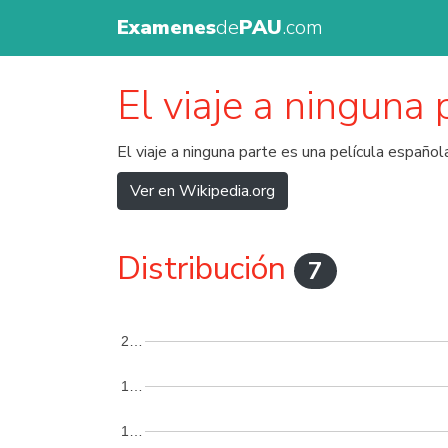
Examenes
de
PAU
.com
El viaje a ninguna 
El viaje a ninguna parte es una película españ
Ver en Wikipedia.org
Distribución
7
2…
1…
1…