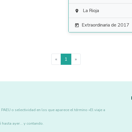
La Rioja

Extraordinaria de 2017

«
1
»
PAEU o selectividad en los que aparece el término «El viaje a
asta ayer... y contando.