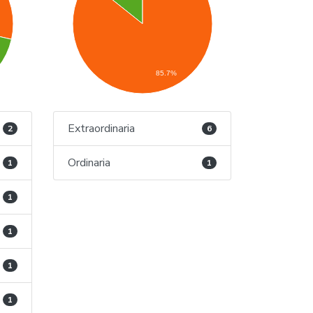
85.7%
Extraordinaria
2
6
Ordinaria
1
1
1
1
1
1