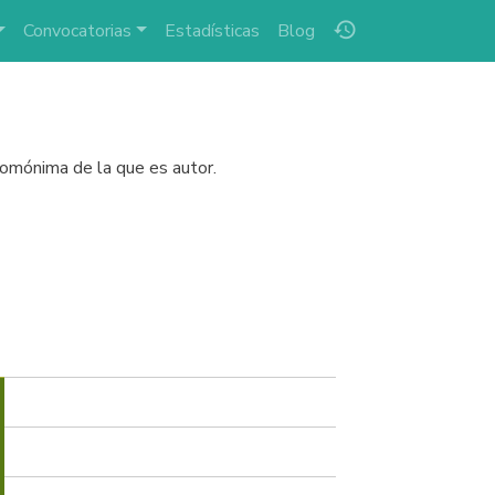
history
Convocatorias
Estadísticas
Blog
homónima de la que es autor.