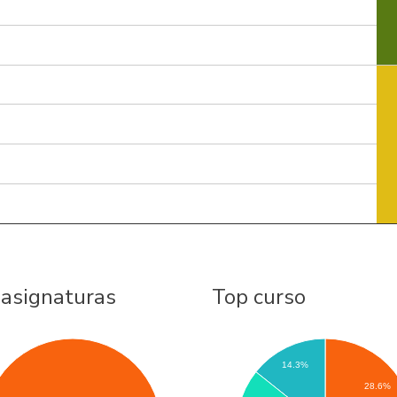
 asignaturas
Top curso
14.3%
28.6%