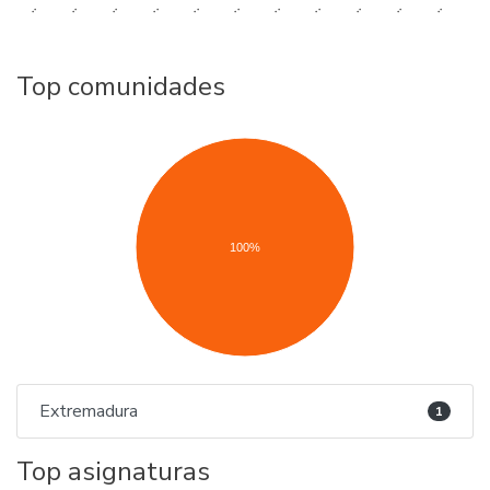
..
..
..
..
..
..
..
..
..
..
..
Top comunidades
100%
Extremadura
1
Top asignaturas