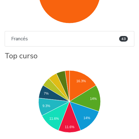
Francés
43
Top curso
16.3%
7%
14%
9.3%
14%
11.6%
11.6%