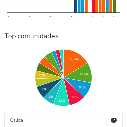
..
..
..
..
..
..
..
..
..
..
..
Top comunidades
16.3%
11.6%
4.7%
9.3%
7%
7%
9.3%
9.3%
Galicia
7