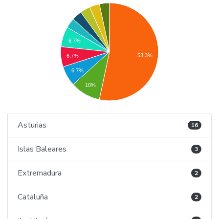
6.7%
53.3%
6.7%
6.7%
10%
Asturias
16
Islas Baleares
3
Extremadura
2
Cataluña
2