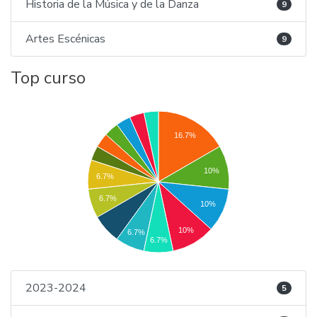
Historia de la Música y de la Danza
9
Artes Escénicas
9
Top curso
16.7%
10%
6.7%
6.7%
10%
10%
6.7%
6.7%
2023-2024
5