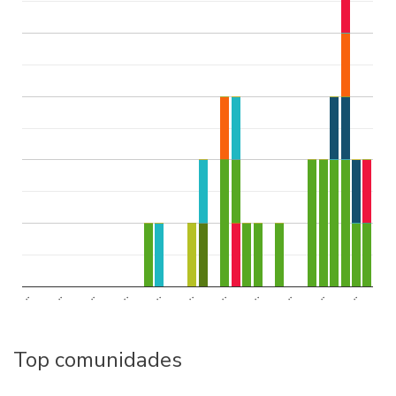
..
..
..
..
..
..
..
..
..
..
..
Top comunidades