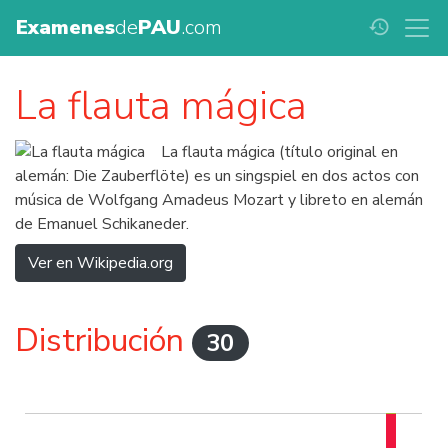
Examenes
de
PAU
.com
history
La flauta mágica
La flauta mágica (título original en
alemán: Die Zauberflöte) es un singspiel en dos actos con
música de Wolfgang Amadeus Mozart y libreto en alemán
de Emanuel Schikaneder.
Ver en Wikipedia.org
Distribución
30