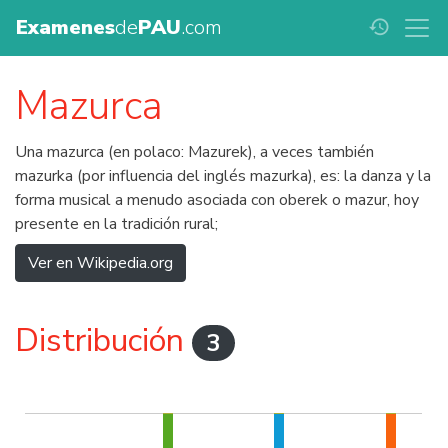
Examenes
de
PAU
.com
history
Mazurca
Una mazurca (en polaco: Mazurek), a veces también
mazurka (por influencia del inglés mazurka), es: la danza y la
forma musical a menudo asociada con oberek o mazur, hoy
presente en la tradición rural;
Ver en Wikipedia.org
Distribución
3