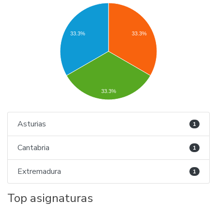
33.3%
33.3%
33.3%
Asturias
1
Cantabria
1
Extremadura
1
Top asignaturas