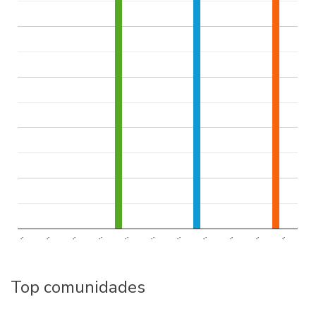
..
..
..
..
..
..
..
..
..
..
..
Top comunidades