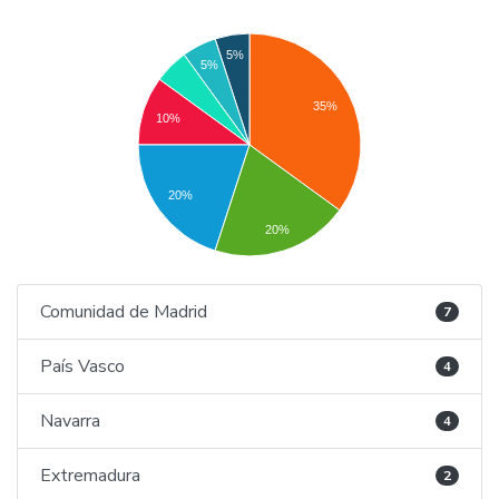
5%
5%
35%
10%
20%
20%
Comunidad de Madrid
7
País Vasco
4
Navarra
4
Extremadura
2