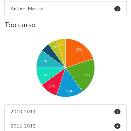
Análisis Musical
2
Top curso
5%
5%
20%
10%
10%
20%
10%
15%
2010-2011
4
2011-2012
4