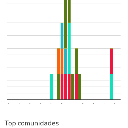
..
..
..
..
..
..
..
..
..
..
..
Top comunidades