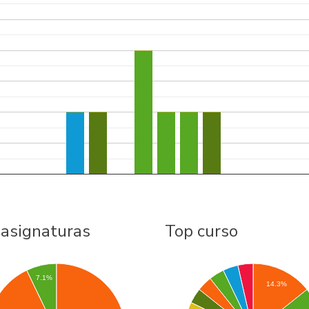
 asignaturas
Top curso
7.1%
14.3%