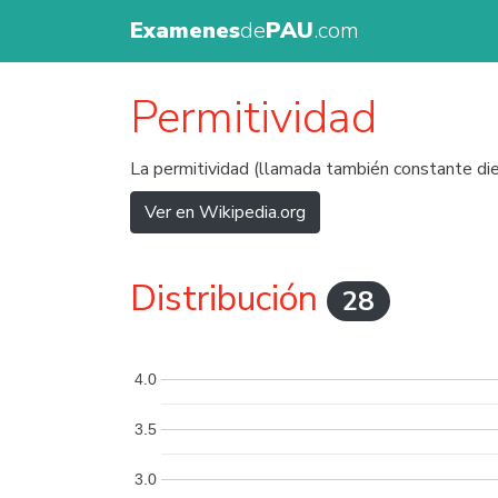
Examenes
de
PAU
.com
Permitividad
La permitividad (llamada también constante die
Ver en Wikipedia.org
Distribución
28
4.0
3.5
3.0