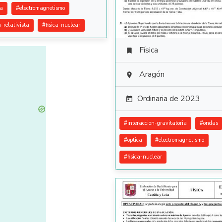
ca
#
electromagnetismo
a-relativista
#
fisica-nuclear
Física

Aragón

Ordinaria de 2023

#
interaccion-gravitatoria
#
ondas
#
optica
#
electromagnetismo
#
fisica-nuclear