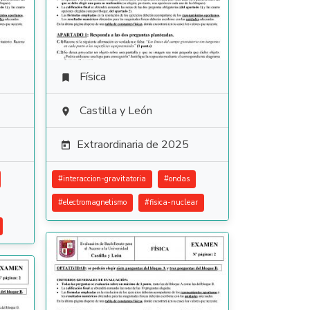
Física

Castilla y León

Extraordinaria de 2025

#
interaccion-gravitatoria
#
ondas
#
electromagnetismo
#
fisica-nuclear