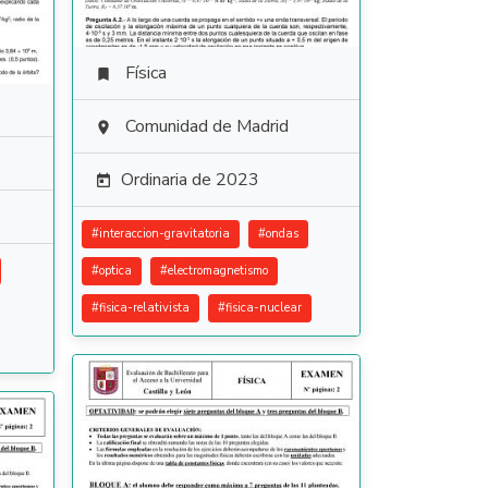
Física

Comunidad de Madrid

Ordinaria de 2023

#
interaccion-gravitatoria
#
ondas
#
optica
#
electromagnetismo
#
fisica-relativista
#
fisica-nuclear