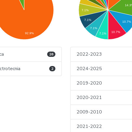
14.
7.1%
7.1%
10.7%
7.1%
10.7%
92.9%
7.1%
ica
2022-2023
26
ctrotecnia
2024-2025
2
2019-2020
2020-2021
2009-2010
2021-2022