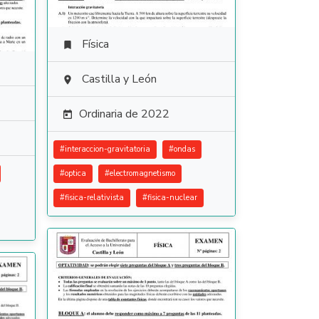
Física

Castilla y León

Ordinaria de 2022

#
interaccion-gravitatoria
#
ondas
#
optica
#
electromagnetismo
#
fisica-relativista
#
fisica-nuclear