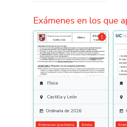
Exámenes en los que a

Física


Castilla y León


Ordinaria de 2026


#
interaccion-gravitatoria
#
ondas
#
inte