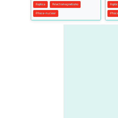
#
optica
#
electromagnetismo
#
opti
#
fisica-nuclear
#
fisic