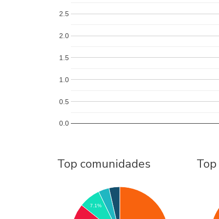
2.5
2.0
1.5
1.0
0.5
0.0
Top comunidades
Top
7.1%