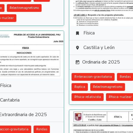
ca
#
electromagnetismo
ca-nuclear
Física

Castilla y León

Ordinaria de 2025

#
interaccion-gravitatoria
#
ondas
Física
#
optica
#
electromagnetismo
#
fisica-relativista
#
fisica-nuclear
Cantabria
Extraordinaria de 2025
raccion-gravitatoria
#
ondas