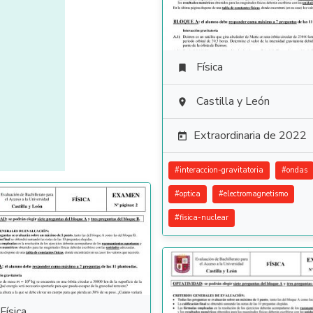
Física

Castilla y León

Extraordinaria de 2022

#
interaccion-gravitatoria
#
ondas
#
optica
#
electromagnetismo
#
fisica-nuclear
Física