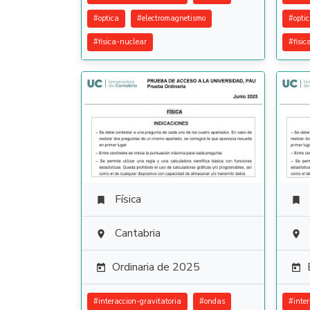
#
optica
#
electromagnetismo
#
opti
#
fisica-nuclear
#
fisi
Física


Cantabria


Ordinaria de 2025


#
interaccion-gravitatoria
#
ondas
#
inte