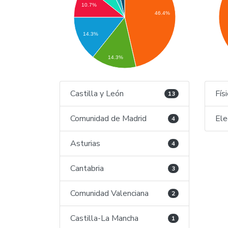
10.7%
46.4%
14.3%
14.3%
Castilla y León
Fís
13
Comunidad de Madrid
Ele
4
Asturias
4
Cantabria
3
Comunidad Valenciana
2
Castilla-La Mancha
1