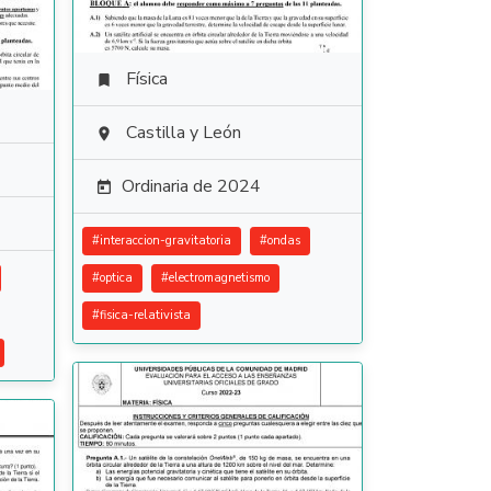
Física

Castilla y León

Ordinaria de 2024

#
interaccion-gravitatoria
#
ondas
#
optica
#
electromagnetismo
#
fisica-relativista