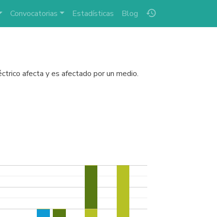
history
Convocatorias
Estadísticas
Blog
ctrico afecta y es afectado por un medio.