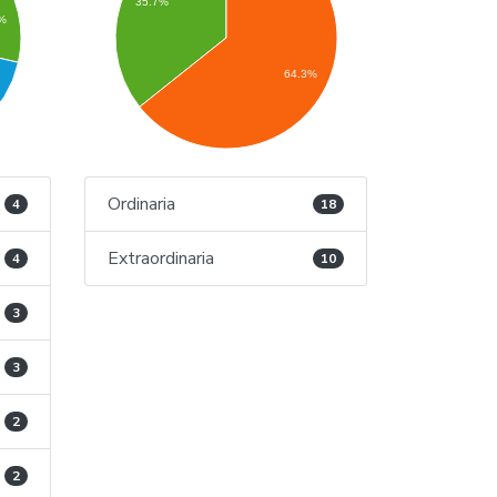
35.7%
3%
64.3%
Ordinaria
4
18
Extraordinaria
4
10
3
3
2
2