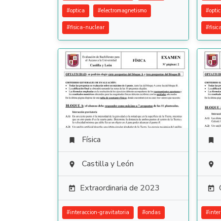
#
optica
#
electromagnetismo
#
opti
#
fisica-nuclear
#
fisic
Física


Castilla y León


Extraordinaria de 2023


#
interaccion-gravitatoria
#
ondas
#
inte