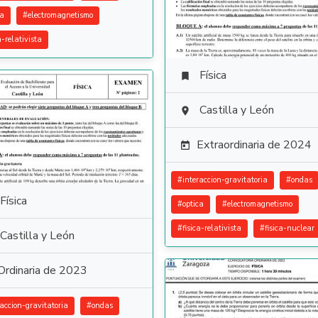
ca
#
electromagnetismo
a-relativista
Física

Castilla y León

Extraordinaria de 2024

#
interaccion-gravitatoria
#
ondas
Física
#
optica
#
electromagnetismo
#
fisica-relativista
#
fisica-nuclear
Castilla y León
Ordinaria de 2023
raccion-gravitatoria
#
ondas