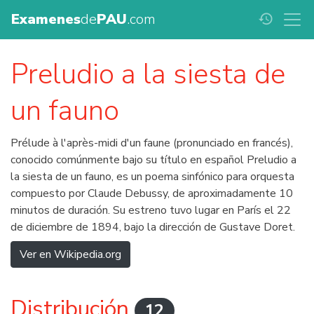
Examenes
de
PAU
.com
history
Preludio a la siesta de
un fauno
Prélude à l'après-midi d'un faune (pronunciado en francés),
conocido comúnmente bajo su título en español Preludio a
la siesta de un fauno, es un poema sinfónico para orquesta
compuesto por Claude Debussy, de aproximadamente 10
minutos de duración. Su estreno tuvo lugar en París el 22
de diciembre de 1894, bajo la dirección de Gustave Doret.
Ver en Wikipedia.org
Distribución
12