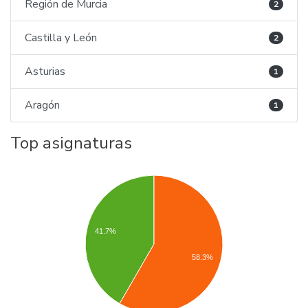
Región de Murcia
2
Castilla y León
2
Asturias
1
Aragón
1
Top asignaturas
41.7%
58.3%