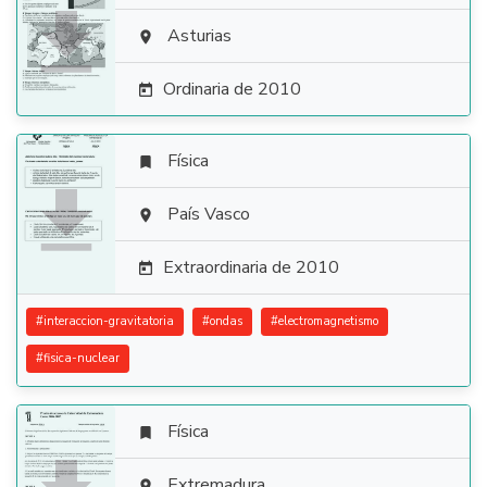

Asturias

Ordinaria de 2010

Física


País Vasco

Extraordinaria de 2010

#
interaccion-gravitatoria
#
ondas
#
electromagnetismo
#
fisica-nuclear
Física

Extremadura
