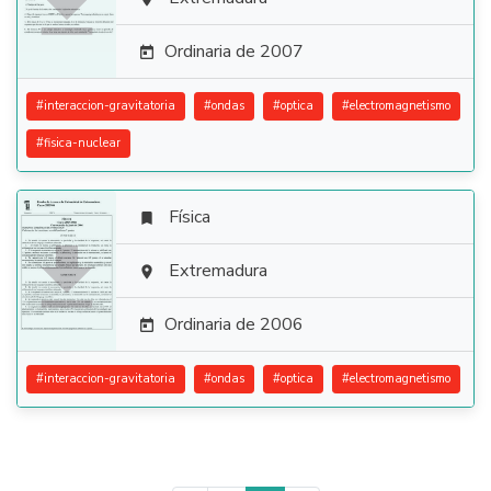

Ordinaria de 2007

#
interaccion-gravitatoria
#
ondas
#
optica
#
electromagnetismo
#
fisica-nuclear
Física


Extremadura

Ordinaria de 2006

#
interaccion-gravitatoria
#
ondas
#
optica
#
electromagnetismo