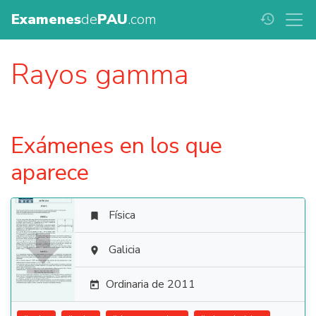
Examenes
de
PAU
.com
history
Rayos gamma
Exámenes en los que
aparece
Física


Galicia

Ordinaria de 2011
