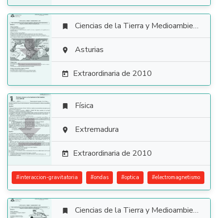
Ciencias de la Tierra y Medioambientales


Asturias

Extraordinaria de 2010

Física


Extremadura

Extraordinaria de 2010

#
interaccion-gravitatoria
#
ondas
#
optica
#
electromagnetismo
Ciencias de la Tierra y Medioambientales
