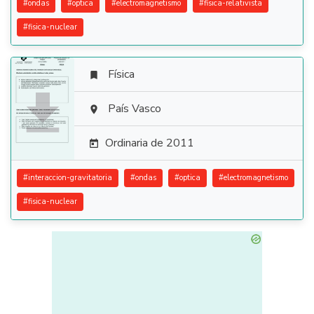
#
ondas
#
optica
#
electromagnetismo
#
fisica-relativista
#
fisica-nuclear
Física


País Vasco

Ordinaria de 2011

#
interaccion-gravitatoria
#
ondas
#
optica
#
electromagnetismo
#
fisica-nuclear