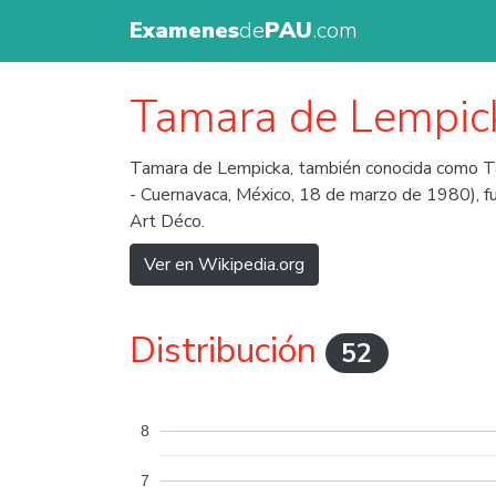
Examenes
de
PAU
.com
Tamara de Lempic
Tamara de Lempicka, también conocida como Ta
- Cuernavaca, México, 18 de marzo de 1980), f
Art Déco.
Ver en Wikipedia.org
Distribución
52
8
7