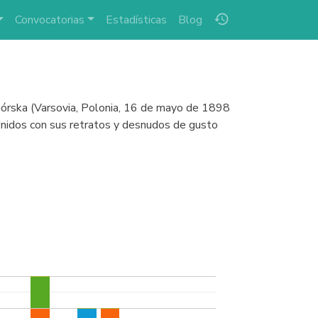
history
Convocatorias
Estadísticas
Blog
órska (Varsovia, Polonia, 16 de mayo de 1898
Unidos con sus retratos y desnudos de gusto