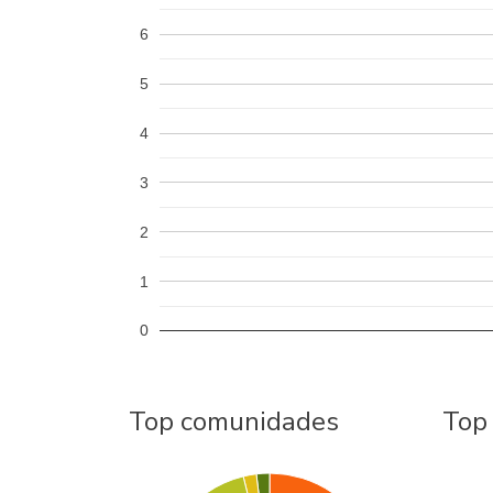
6
5
4
3
2
1
0
Top comunidades
Top