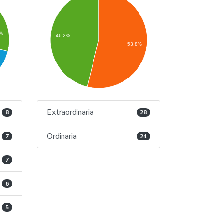
5%
46.2%
53.8%
Extraordinaria
8
28
Ordinaria
7
24
7
6
5