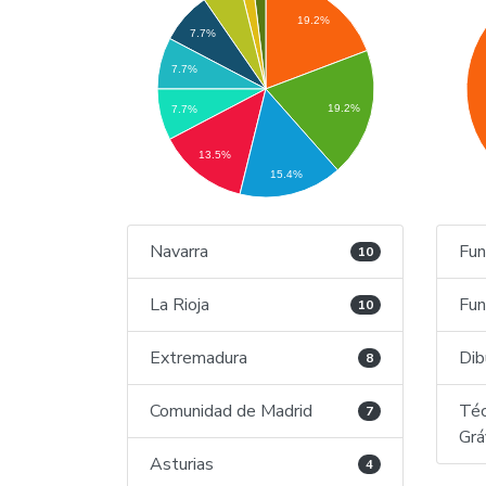
19.2%
7.7%
7.7%
19.2%
7.7%
13.5%
15.4%
Navarra
Fun
10
La Rioja
Fun
10
Extremadura
Dib
8
Comunidad de Madrid
Téc
7
Grá
Asturias
4