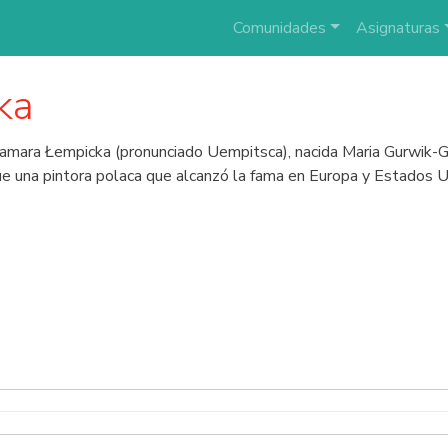
Comunidades
Asignaturas
ka
mara Łempicka (pronunciado Uempitsca), nacida Maria Gurwik-G
ue una pintora polaca que alcanzó la fama en Europa y Estados 