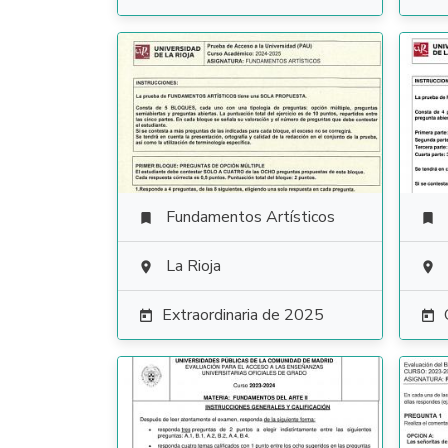
Fundamentos Artísticos


La Rioja


Extraordinaria de 2025

