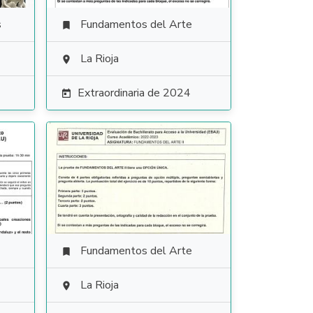
s
Fundamentos del Arte

La Rioja

Extraordinaria de 2024

Fundamentos del Arte

La Rioja
